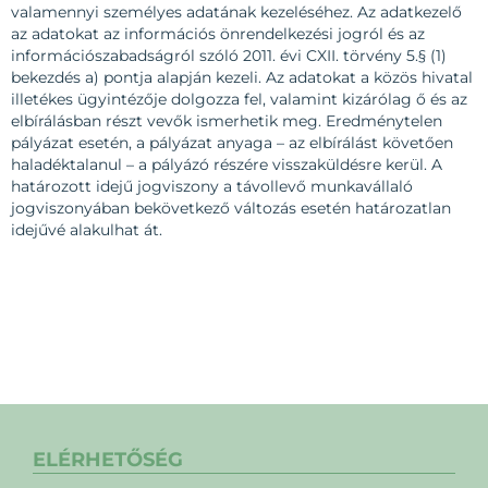
valamennyi személyes adatának kezeléséhez. Az adatkezelő
az adatokat az információs önrendelkezési jogról és az
információszabadságról szóló 2011. évi CXII. törvény 5.§ (1)
bekezdés a) pontja alapján kezeli. Az adatokat a közös hivatal
illetékes ügyintézője dolgozza fel, valamint kizárólag ő és az
elbírálásban részt vevők ismerhetik meg. Eredménytelen
pályázat esetén, a pályázat anyaga – az elbírálást követően
haladéktalanul – a pályázó részére visszaküldésre kerül. A
határozott idejű jogviszony a távollevő munkavállaló
jogviszonyában bekövetkező változás esetén határozatlan
idejűvé alakulhat át.
ELÉRHETŐSÉG