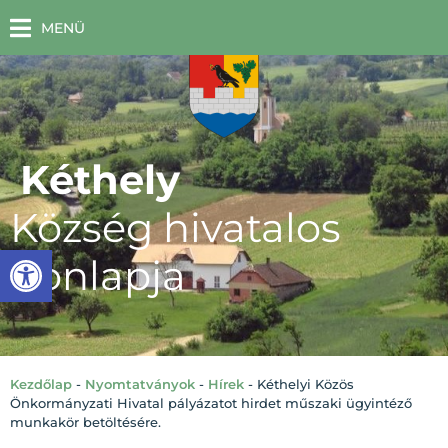
MENÜ
Kéthely
Község hivatalos
Eszköztár megnyitása
honlapja
Kezdőlap
-
Nyomtatványok
-
Hírek
-
Kéthelyi Közös
Önkormányzati Hivatal pályázatot hirdet műszaki ügyintéző
munkakör betöltésére.