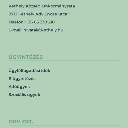
Kéthely Község Önkormányzata
8713 Kéthely Ady Endre utca 1.
Telefon: +36 85 339 210
E-mail: hivatal@kethely.hu
ÜGYINTÉZÉS
Ügyfélfogadási idők
E-ügyintézés
Adóügyek
Szociális ügyek
DRV ZRT.