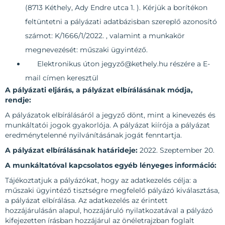
(8713 Kéthely, Ady Endre utca 1. ). Kérjük a borítékon
feltüntetni a pályázati adatbázisban szereplő azonosító
számot: K/1666/1/2022. , valamint a munkakör
megnevezését: műszaki ügyintéző.
Elektronikus úton jegyző@kethely.hu részére a E-
mail címen keresztül
A pályázati eljárás, a pályázat elbírálásának módja,
rendje:
A pályázatok elbírálásáról a jegyző dönt, mint a kinevezés és
munkáltatói jogok gyakorlója. A pályázat kiírója a pályázat
eredménytelenné nyilvánításának jogát fenntartja.
A pályázat elbírálásának határideje:
2022. Szeptember 20.
A munkáltatóval kapcsolatos egyéb lényeges információ:
Tájékoztatjuk a pályázókat, hogy az adatkezelés célja: a
műszaki ügyintéző tisztségre megfelelő pályázó kiválasztása,
a pályázat elbírálása. Az adatkezelés az érintett
hozzájárulásán alapul, hozzájáruló nyilatkozatával a pályázó
kifejezetten írásban hozzájárul az önéletrajzban foglalt