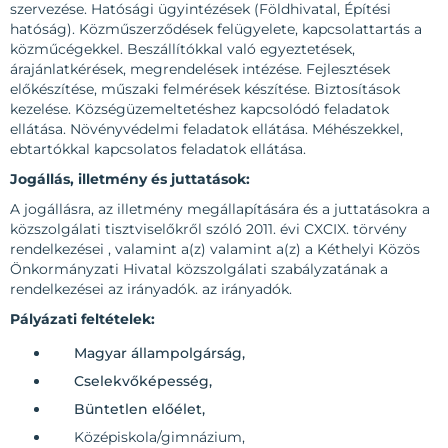
szervezése. Hatósági ügyintézések (Földhivatal, Építési
hatóság). Közműszerződések felügyelete, kapcsolattartás a
közműcégekkel. Beszállítókkal való egyeztetések,
árajánlatkérések, megrendelések intézése. Fejlesztések
előkészítése, műszaki felmérések készítése. Biztosítások
kezelése. Községüzemeltetéshez kapcsolódó feladatok
ellátása. Növényvédelmi feladatok ellátása. Méhészekkel,
ebtartókkal kapcsolatos feladatok ellátása.
Jogállás, illetmény és juttatások:
A jogállásra, az illetmény megállapítására és a juttatásokra a
közszolgálati tisztviselőkről szóló 2011. évi CXCIX. törvény
rendelkezései , valamint a(z) valamint a(z) a Kéthelyi Közös
Önkormányzati Hivatal közszolgálati szabályzatának a
rendelkezései az irányadók. az irányadók.
Pályázati feltételek:
Magyar állampolgárság,
Cselekvőképesség,
Büntetlen előélet,
Középiskola/gimnázium,