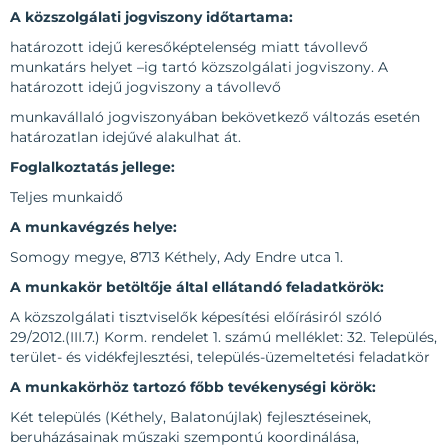
A közszolgálati jogviszony időtartama:
határozott idejű keresőképtelenség miatt távollevő
munkatárs helyet –ig tartó közszolgálati jogviszony. A
határozott idejű jogviszony a távollevő
munkavállaló jogviszonyában bekövetkező változás esetén
határozatlan idejűvé alakulhat át.
Foglalkoztatás jellege:
Teljes munkaidő
A munkavégzés helye:
Somogy megye, 8713 Kéthely, Ady Endre utca 1.
A munkakör betöltője által ellátandó feladatkörök:
A közszolgálati tisztviselők képesítési előírásiról szóló
29/2012.(III.7.) Korm. rendelet 1. számú melléklet: 32. Település,
terület- és vidékfejlesztési, település-üzemeltetési feladatkör
A munkakörhöz tartozó főbb tevékenységi körök:
Két település (Kéthely, Balatonújlak) fejlesztéseinek,
beruházásainak műszaki szempontú koordinálása,