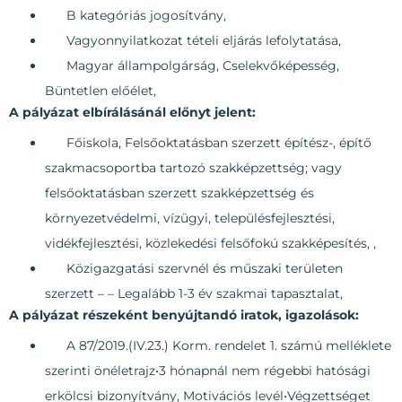
B kategóriás jogosítvány,
Vagyonnyilatkozat tételi eljárás lefolytatása,
Magyar állampolgárság, Cselekvőképesség,
Büntetlen előélet,
A pályázat elbírálásánál előnyt jelent:
Főiskola, Felsőoktatásban szerzett építész-, építő
szakmacsoportba tartozó szakképzettség; vagy
felsőoktatásban szerzett szakképzettség és
környezetvédelmi, vízügyi, településfejlesztési,
vidékfejlesztési, közlekedési felsőfokú szakképesítés, ,
Közigazgatási szervnél és műszaki területen
szerzett – – Legalább 1-3 év szakmai tapasztalat,
A pályázat részeként benyújtandó iratok, igazolások:
A 87/2019.(IV.23.) Korm. rendelet 1. számú melléklete
szerinti önéletrajz•3 hónapnál nem régebbi hatósági
erkölcsi bizonyítvány, Motivációs levél•Végzettséget