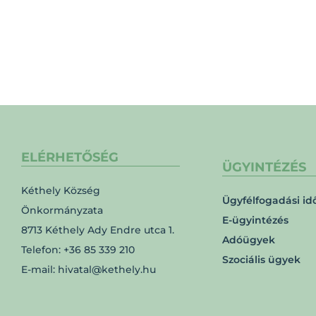
ELÉRHETŐSÉG
ÜGYINTÉZÉS
Kéthely Község
Ügyfélfogadási id
Önkormányzata
E-ügyintézés
8713 Kéthely Ady Endre utca 1.
Adóügyek
Telefon: +36 85 339 210
Szociális ügyek
E-mail: hivatal@kethely.hu