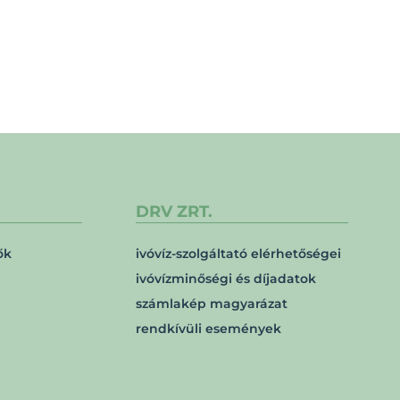
DRV ZRT.
ők
ivóvíz-szolgáltató elérhetőségei
ivóvízminőségi és díjadatok
számlakép magyarázat
rendkívüli események