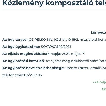
Közlemény komposztáló telep
környeze
Az ügy tárgya:
OS PELSO Kft., Kéthely 0118/2. hrsz. alatti ko
Az ügy ügyiratszáma:
SO/TO/01540/2021.
Az eljárás megindulásának napja:
2021. május 7.
Az ügyintézési határidő:
Az eljárás megindulásától számítot
Az ügyintéző neve és elérhetősége:
Szente Eszter email:k
telefonszám:82/795-916
<<A tel
OS