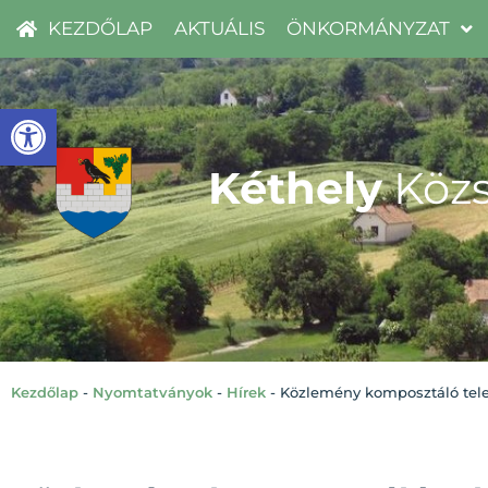
KEZDŐLAP
AKTUÁLIS
ÖNKORMÁNYZAT
Eszköztár megnyitása
Kéthely
Közs
Kezdőlap
-
Nyomtatványok
-
Hírek
-
Közlemény komposztáló telep 