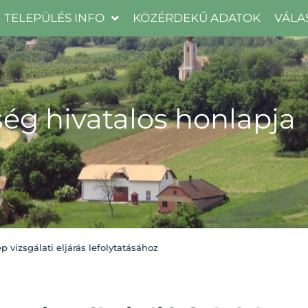
TELEPÜLÉS INFO
KÖZÉRDEKŰ ADATOK
VÁLA
ég hivatalos honlapja
vizsgálati eljárás lefolytatásához