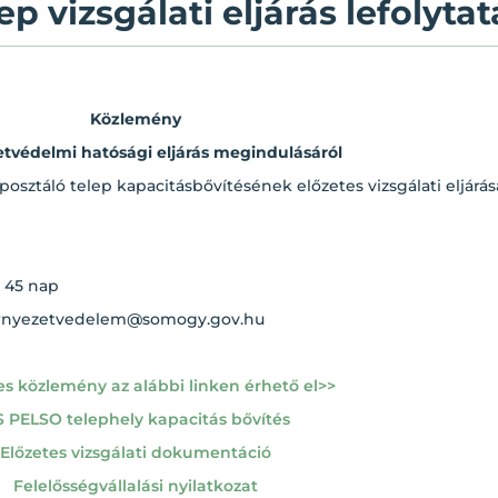
 vizsgálati eljárás lefolyta
Közlemény
tvédelmi hatósági eljárás megindulásáról
mposztáló telep kapacitásbővítésének előzetes vizsgálati eljárás
t 45 nap
ornyezetvedelem@somogy.gov.hu
jes közlemény az alábbi linken érhető el>>
 PELSO telephely kapacitás bővítés
Előzetes vizsgálati dokumentáció
Felelősségvállalási nyilatkozat