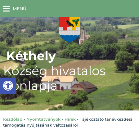
MENÜ
Kéthely
Község hivatalos
Eszköztár megnyitása
honlapja
Kezdőlap
-
Nyomtatványok
-
Hírek
-
Tájékoztató tanévkezdési
támogatás nyújtásának változásáról