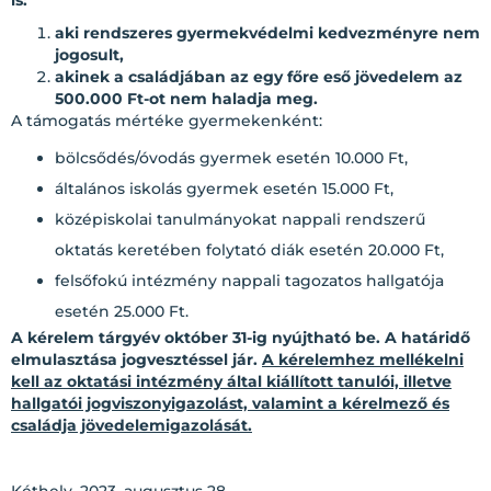
is:
aki rendszeres gyermekvédelmi kedvezményre nem
jogosult,
akinek a családjában az egy főre eső jövedelem az
500.000 Ft-ot nem haladja meg.
A támogatás mértéke gyermekenként:
bölcsődés/óvodás gyermek esetén 10.000 Ft,
általános iskolás gyermek esetén 15.000 Ft,
középiskolai tanulmányokat nappali rendszerű
oktatás keretében folytató diák esetén 20.000 Ft,
felsőfokú intézmény nappali tagozatos hallgatója
esetén 25.000 Ft.
A kérelem tárgyév október 31-ig nyújtható be. A határidő
elmulasztása jogvesztéssel jár.
A kérelemhez mellékelni
kell az oktatási intézmény által kiállított tanulói, illetve
hallgatói jogviszonyigazolást, valamint a kérelmező és
családja jövedelemigazolását.