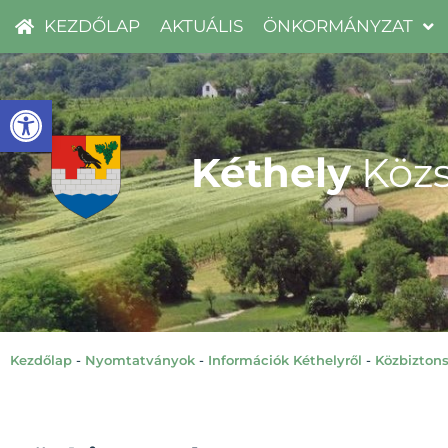
KEZDŐLAP
AKTUÁLIS
ÖNKORMÁNYZAT
Eszköztár megnyitása
Kéthely
Közs
Kezdőlap
-
Nyomtatványok
-
Információk Kéthelyről
-
Közbizton