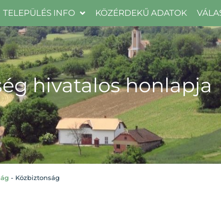
TELEPÜLÉS INFO
KÖZÉRDEKŰ ADATOK
VÁLA
ég hivatalos honlapja
ság
-
Közbiztonság