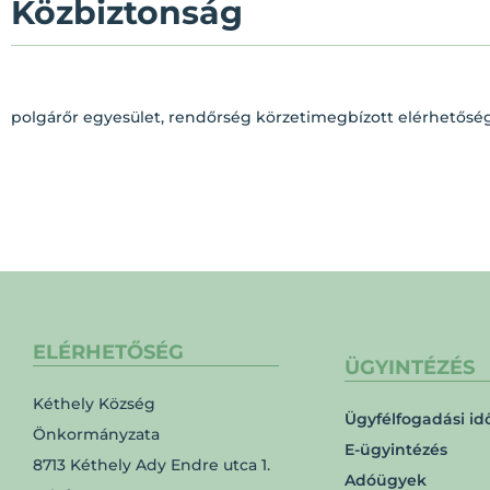
Közbiztonság
polgárőr egyesület, rendőrség körzetimegbízott elérhetősé
ELÉRHETŐSÉG
ÜGYINTÉZÉS
Kéthely Község
Ügyfélfogadási id
Önkormányzata
E-ügyintézés
8713 Kéthely Ady Endre utca 1.
Adóügyek