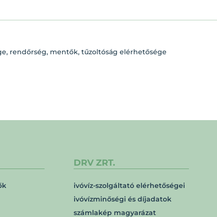
ge, rendőrség, mentők, tűzoltóság elérhetősége
DRV ZRT.
ők
ivóvíz-szolgáltató elérhetőségei
ivóvízminőségi és díjadatok
számlakép magyarázat