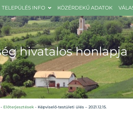
TELEPÜLÉS INFO
KÖZÉRDEKŰ ADATOK
VÁLA
ég hivatalos honlapja
-
Előterjesztések
-
Képviselő-testületi ülés – 2021.12.15.