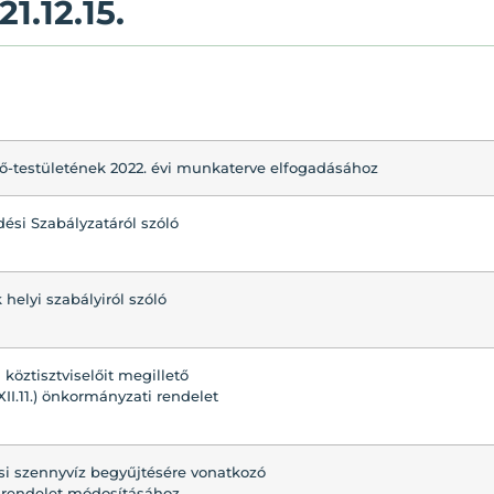
1.12.15.
ő-testületének 2022. évi munkaterve elfogadásához
dési Szabályzatáról szóló
helyi szabályiról szóló
köztisztviselőit megillető
XII.11.) önkormányzati rendelet
si szennyvíz begyűjtésére vonatkozó
ti rendelet módosításához