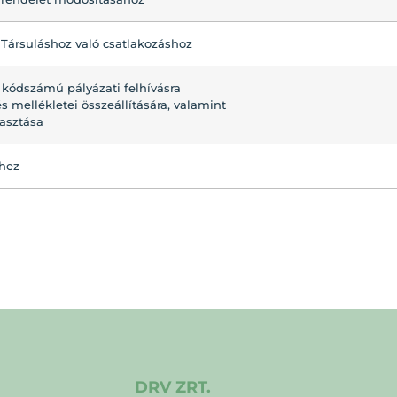
i Társuláshoz való csatlakozáshoz
1 kódszámú pályázati felhívásra
 mellékletei összeállítására, valamint
lasztása
shez
DRV ZRT.