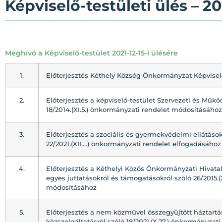
Képviselő-testületi ülés – 202
Meghívó a Képviselő-testület 2021-12-15-i ülésére
1.
Előterjesztés Kéthely Község Önkormányzat Képvisel
2.
Előterjesztés a képviselő-testület Szervezeti és Műkö
18/2014.(XI.5.) önkormányzati rendelet módosításához
3.
Előterjesztés a szociális és gyermekvédelmi ellátások 
22/2021.(XII….) önkormányzati rendelet elfogadásához
4.
Előterjesztés a Kéthelyi Közös Önkormányzati Hivatal 
egyes juttatásokról és támogatásokról szóló 26/2015.(
módosításához
5.
Előterjesztés a nem közművel összegyűjtött háztartá
közszolgáltatásról szóló 18/2021.(X.27.) önkormányza