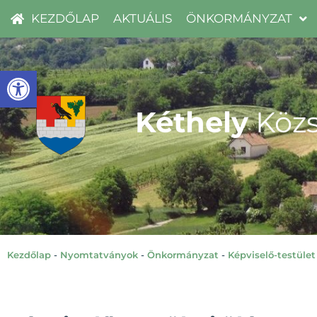
KEZDŐLAP
AKTUÁLIS
ÖNKORMÁNYZAT
Eszköztár megnyitása
Kéthely
Közs
Kezdőlap
-
Nyomtatványok
-
Önkormányzat
-
Képviselő-testület