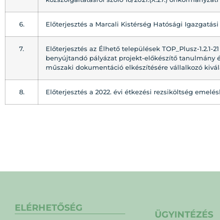
6.
Előterjesztés a Marcali Kistérség Hatósági Igazgatás
7.
Előterjesztés az Élhető települések TOP_Plusz-1.2.1-2
benyújtandó pályázat projekt-előkészítő tanulmány és
műszaki dokumentáció elkészítésére vállalkozó kivá
8.
Előterjesztés a 2022. évi étkezési rezsiköltség emelé
ELÉRHETŐSÉG
ÜGYINTÉZÉS