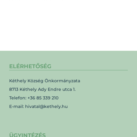
ELÉRHETŐSÉG
Kéthely Község Önkormányzata
8713 Kéthely Ady Endre utca 1.
Telefon: +36 85 339 210
E-mail: hivatal@kethely.hu
ÜGYINTÉZÉS