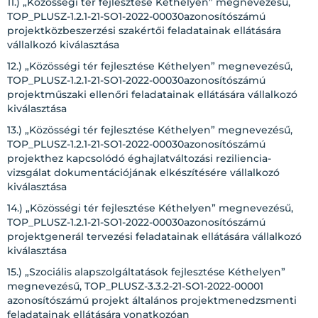
11.) „Közösségi tér fejlesztése Kéthelyen” megnevezésű,
TOP_PLUSZ-1.2.1-21-SO1-2022-00030azonosítószámú
projektközbeszerzési szakértői feladatainak ellátására
vállalkozó kiválasztása
12.) „Közösségi tér fejlesztése Kéthelyen” megnevezésű,
TOP_PLUSZ-1.2.1-21-SO1-2022-00030azonosítószámú
projektműszaki ellenőri feladatainak ellátására vállalkozó
kiválasztása
13.) „Közösségi tér fejlesztése Kéthelyen” megnevezésű,
TOP_PLUSZ-1.2.1-21-SO1-2022-00030azonosítószámú
projekthez kapcsolódó éghajlatváltozási reziliencia-
vizsgálat dokumentációjának elkészítésére vállalkozó
kiválasztása
14.) „Közösségi tér fejlesztése Kéthelyen” megnevezésű,
TOP_PLUSZ-1.2.1-21-SO1-2022-00030azonosítószámú
projektgenerál tervezési feladatainak ellátására vállalkozó
kiválasztása
15.) „Szociális alapszolgáltatások fejlesztése Kéthelyen”
megnevezésű, TOP_PLUSZ-3.3.2-21-SO1-2022-00001
azonosítószámú projekt általános projektmenedzsmenti
feladatainak ellátására vonatkozóan