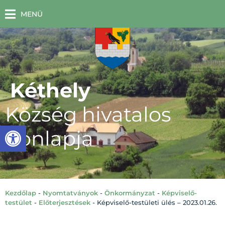
MENÜ
Kéthely
Község hivatalos
Eszköztár megnyitása
honlapja
Kezdőlap
-
Nyomtatványok
-
Önkormányzat
-
Képviselő-
testület
-
Előterjesztések
-
Képviselő-testületi ülés – 2023.01.26.