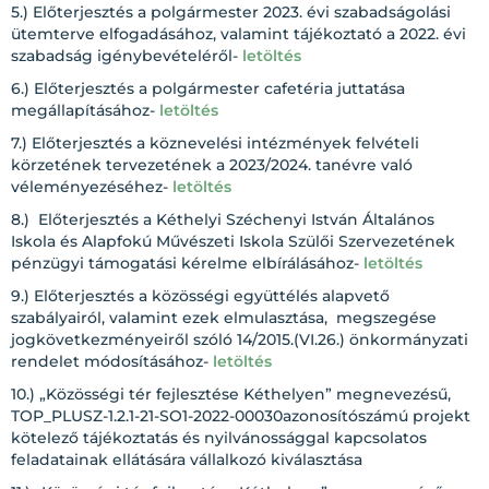
5.) Előterjesztés a polgármester 2023. évi szabadságolási
ütemterve elfogadásához, valamint tájékoztató a 2022. évi
szabadság igénybevételéről-
letöltés
6.) Előterjesztés a polgármester cafetéria juttatása
megállapításához-
letöltés
7.) Előterjesztés a köznevelési intézmények felvételi
körzetének tervezetének a 2023/2024. tanévre való
véleményezéséhez-
letöltés
8.) Előterjesztés a Kéthelyi Széchenyi István Általános
Iskola és Alapfokú Művészeti Iskola Szülői Szervezetének
pénzügyi támogatási kérelme elbírálásához-
letöltés
9.) Előterjesztés a közösségi együttélés alapvető
szabályairól, valamint ezek elmulasztása, megszegése
jogkövetkezményeiről szóló 14/2015.(VI.26.) önkormányzati
rendelet módosításához-
letöltés
10.) „Közösségi tér fejlesztése Kéthelyen” megnevezésű,
TOP_PLUSZ-1.2.1-21-SO1-2022-00030azonosítószámú projekt
kötelező tájékoztatás és nyilvánossággal kapcsolatos
feladatainak ellátására vállalkozó kiválasztása