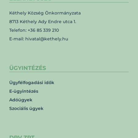
Kéthely Község Önkormányzata
8713 Kéthely Ady Endre utca 1.
Telefon: +36 85 339 210
E-mail: hivatal@kethely.hu
ÜGYINTÉZÉS
Ügyfélfogadási idők
E-ügyintézés
Adóügyek
Szociális ügyek
DRV ZRT.