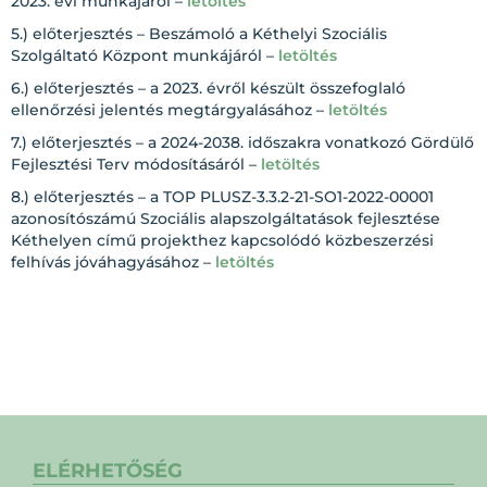
2023. évi munkájáról –
letöltés
5.) előterjesztés – Beszámoló a Kéthelyi Szociális
Szolgáltató Központ munkájáról –
letöltés
6.) előterjesztés – a 2023. évről készült összefoglaló
ellenőrzési jelentés megtárgyalásához –
letöltés
7.) előterjesztés – a 2024-2038. időszakra vonatkozó Gördülő
Fejlesztési Terv módosításáról –
letöltés
8.) előterjesztés – a TOP PLUSZ-3.3.2-21-SO1-2022-00001
azonosítószámú Szociális alapszolgáltatások fejlesztése
Kéthelyen című projekthez kapcsolódó közbeszerzési
felhívás jóváhagyásához –
letöltés
ELÉRHETŐSÉG