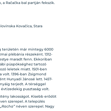
 a Račačka bal partján fekszik.
lovinska Kovačica, Stara
ég területén már mintegy 6000
zmai plébánia részeként. 1312-
estye maradt fenn. Ekkoriban
rábi püspökséghez tartozó
ozó leletek miatt. 1501-ben
a volt. 1396-ban Zsigmond
ént Hunyadi Jánosé lett. 1457-
yáig terjedt. A térséggel
 évtizedekig pusztaság volt.
esztény lakosságot. Kisebb erődöt
ven szerepel. A település
„Racha”
néven szerepel. Nagy