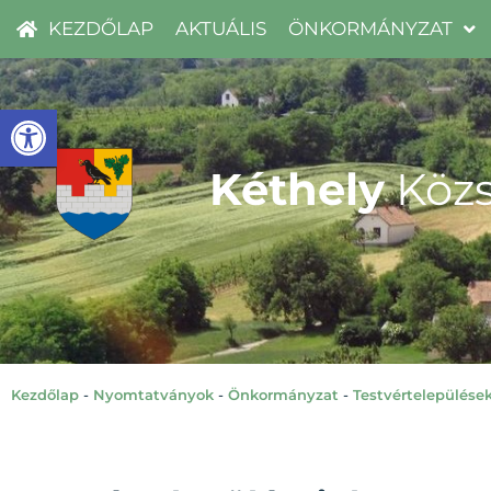
KEZDŐLAP
AKTUÁLIS
ÖNKORMÁNYZAT
Eszköztár megnyitása
Kéthely
Közs
Kezdőlap
-
Nyomtatványok
-
Önkormányzat
-
Testvértelepülése