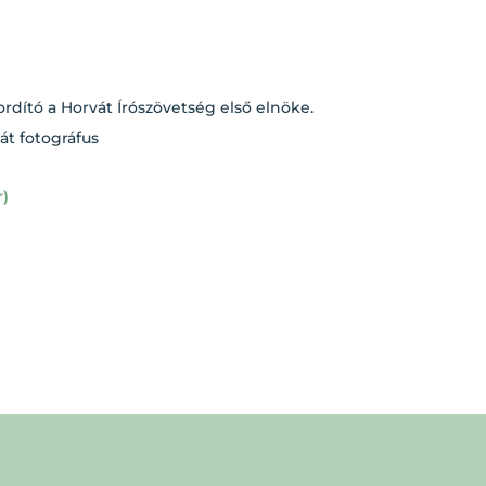
űfordító a Horvát Írószövetség első elnöke.
vát fotográfus
r)