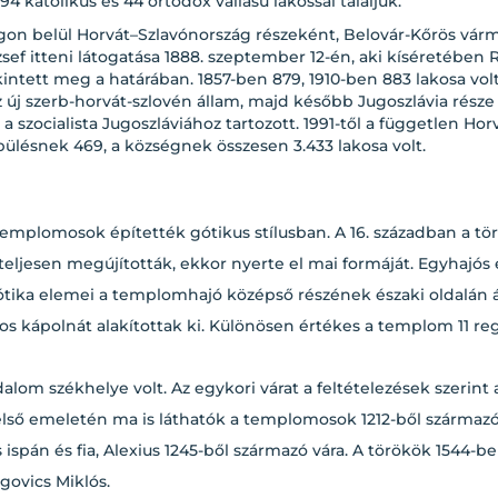
4 katolikus és 44 ortodox vallású lakossal találjuk.
on belül Horvát–Szlavónország részeként, Belovár-Kőrös várm
sef itteni látogatása 1888. szeptember 12-én, aki kíséretében 
ntett meg a határában. 1857-ben 879, 1910-ben 883 lakosa volt
 új szerb-horvát-szlovén állam, majd később Jugoszlávia része l
zocialista Jugoszláviához tartozott. 1991-től a független Hor
pülésnek 469, a községnek összesen 3.433 lakosa volt.
templomosok építették gótikus stílusban. A 16. században a tör
 teljesen megújították, ekkor nyerte el mai formáját. Egyhajó
 gótika elemei a templomhajó középső részének északi oldalán 
tos kápolnát alakítottak ki. Különösen értékes a templom 11 re
alom székhelye volt. Az egykori várat a feltételezések szeri
ő emeletén ma is láthatók a templomosok 1212-ből származó jel
 ispán és fia, Alexius 1245-ből származó vára. A törökök 1544-be
govics Miklós.