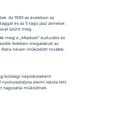
tak. Az 1930-as években az
ggal és az 5 tagú jazz zenekar.
úval szűnt meg.
ák meg a „Mladost“ kulturális és
ásodik felében megalakult az
ova Rača néven működött tovább.
dig községi népiskolaként
nyolcosztályos elemi iskola lett.
ett tagozatai működnek