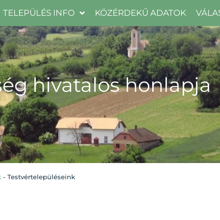
TELEPÜLÉS INFO
KÖZÉRDEKŰ ADATOK
VÁLA
ég hivatalos honlapja
k
-
Testvértelepüléseink