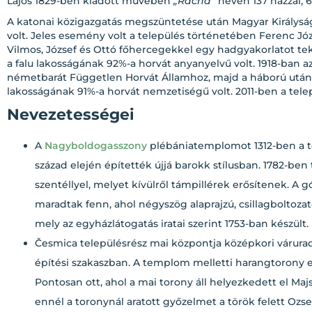
Lajos 1829-ben kiadott művében
„Racha”
néven 137 házzal, 69
A katonai közigazgatás megszüntetése után Magyar Királyság
volt. Jeles esemény volt a település történetében Ferenc Józ
Vilmos, József és Ottó főhercegekkel egy hadgyakorlatot teki
a falu lakosságának 92%-a horvát anyanyelvű volt. 1918-ban az
németbarát Független Horvát Államhoz, majd a háború után a s
lakosságának 91%-a horvát nemzetiségű volt. 2011-ben a tele
Nevezetességei
A
Nagyboldogasszony
plébániatemplomot
1312-ben a 
század elején építették újjá barokk stílusban. 1782-ben
szentéllyel, melyet kívülről támpillérek erősítenek. A
maradtak fenn, ahol négyszög alaprajzú, csillagboltoza
mely az egyházlátogatás iratai szerint 1753-ban készült.
Česmica településrész mai központja középkori várurad
építési szakaszban. A templom melletti harangtorony els
Pontosan ott, ahol a mai torony áll helyezkedett el Majs
ennél a toronynál aratott győzelmet a török felett Ozse