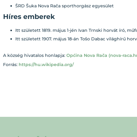
ŠRD Šuka Nova Rača sporthorgász egyesület
Híres emberek
Itt született 1819. május 1-jén Ivan Trnski horvát író, m
Itt született 1907. május 18-án Tošo Dabac világhírű hor
A község hivatalos honlapja:
Općina Nova Rača (nova-raca.h
Forrás:
https://hu.wikipedia.org/