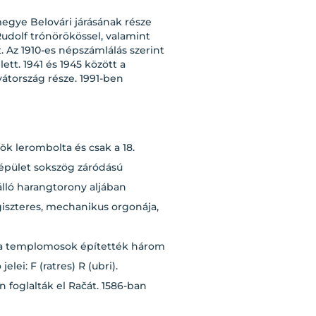
egye Belovári járásának része
Rudolf trónörökössel, valamint
. Az 1910-es népszámlálás szerint
ett. 1941 és 1945 között a
vátország része. 1991-ben
ök lerombolta és csak a 18.
s épület sokszög záródású
álló harangtorony aljában
giszteres, mechanikus orgonája,
nt a templomosok építették három
ei: F (ratres) R (ubri).
n foglalták el Račát. 1586-ban