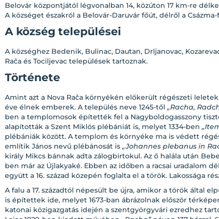
Belovár központjától légvonalban 14, közúton 17 km-re délkel
A községet északról a Belovár-Daruvár főút, délről a Csázma-f
A község települései
A községhez Bedenik, Bulinac, Dautan, Drljanovac, Kozarevac 
Rača és Tociljevac települések tartoznak.
Története
Amint azt a Nova Rača környékén előkerült régészeti lelete
éve élnek emberek. A település neve 1245-től
„Racha, Radch
ben a templomosok építették fel a Nagyboldogasszony tiszt
alapították a Szent Miklós plébániát is, melyet 1334-ben
„Ite
plébániák között. A templom és környéke ma is védett régészet
említik János nevű plébánosát is
„Johannes plebanus in Ra
király Mikcs bánnak adta zálogbirtokul. Az ő halála után Beb
ben már az Újlakyaké. Ebben az időben a racsai uradalom dé
együtt a 16. század közepén foglalta el a török. Lakossága r
A falu a 17. századtól népesült be újra, amikor a török által 
is építettek ide, melyet 1673-ban ábrázolnak először térkép
katonai közigazgatás idején a szentgyörgyvári ezredhez tar