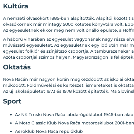
Kultúra
A nemzeti olvasókört 1885-ben alapították. Alapítói között 
olvasókörnek már mintegy 5000 kötetes könyvtára volt. Ebbe
Az egyesületnek ekkor még nem volt önálló épülete, a Hoff
A háború viharában az egyesület vagyonának nagy része elvesz
művészeti egyesületet. Az egyesületnek egy idő után már moz
egyesület folklór és színjátszó csoportja. A tamburazenekar
Azóta csoportjai számos helyen, Magyarországon is felléptek
Oktatás
Nova Račán már nagyon korán megkezdődött az iskolai oktatás
működött. Földművelési és kertészeti ismereteket is oktattak
Az új iskolaépületet 1973 és 1978 között építették. Ma Slov
Sport
Az NK Trnski Nova Rača labdarúgóklubot 1946-ban alapí
A Moto Classic Klub Nova Rača motorosklubot 2001-ben 
Aeroklub Nova Rača repülőklub