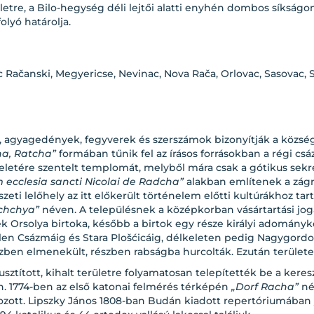
etre, a Bilo-hegység déli lejtői alatti enyhén dombos síkságon,
olyó határolja.
Račanski, Megyericse, Nevinac, Nova Rača, Orlovac, Sasovac, S
k, agyagedények, fegyverek és szerszámok bizonyítják a közs
a, Ratcha”
formában tűnik fel az írásos forrásokban a régi csá
eletére szentelt templomát, melyből mára csak a gótikus sekr
m ecclesia sancti Nicolai de Radcha”
alakban említenek a zág
i lelőhely az itt előkerült történelem előtti kultúrákhoz tart
chchya”
néven. A településnek a középkorban vásártartási jog
ek Orsolya birtoka, később a birtok egy része királyi adományk
len Csázmáig és Stara Plošćicáig, délkeleten pedig Nagygordon
észben elmenekült, részben rabságba hurcolták. Ezután területe
elpusztított, kihalt területre folyamatosan telepítették be a ker
en. 1774-ben az első katonai felmérés térképén
„Dorf Racha”
né
tozott. Lipszky János 1808-ban Budán kiadott repertóriumában