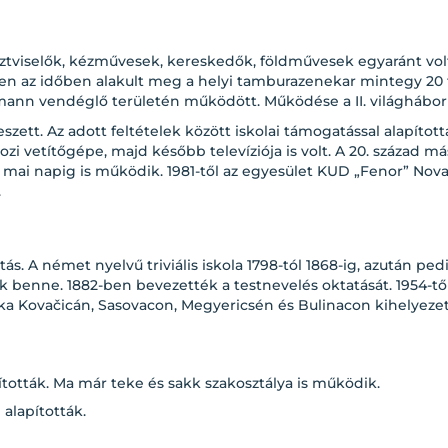
tisztviselők, kézművesek, kereskedők, földművesek egyaránt vol
n az időben alakult meg a helyi tamburazenekar mintegy 20 ta
mann vendéglő területén működött. Működése a II. világhábor
ett. Az adott feltételek között iskolai támogatással alapított
i vetítőgépe, majd később televíziója is volt. A 20. század m
 a mai napig is működik. 1981-től az egyesület KUD „Fenor” N
.
. A német nyelvű triviális iskola 1798-tól 1868-ig, azután pe
 benne. 1882-ben bevezették a testnevelés oktatását. 1954-től 
inska Kovačicán, Sasovacon, Megyericsén és Bulinacon kihelyez
tották. Ma már teke és sakk szakosztálya is működik.
alapították.