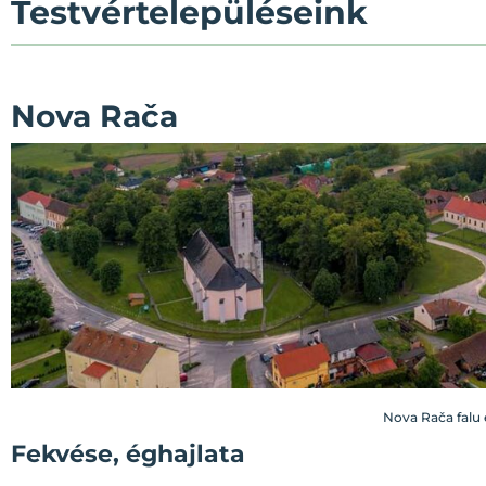
Testvértelepüléseink
Nova Rača
Nova Rača falu
Fekvése, éghajlata