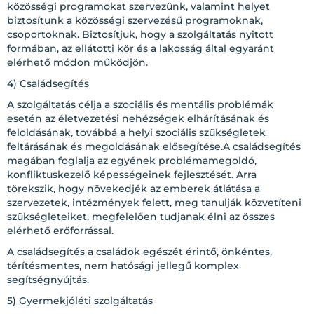
közösségi programokat szervezünk, valamint helyet
biztosítunk a közösségi szervezésű programoknak,
csoportoknak. Biztosítjuk, hogy a szolgáltatás nyitott
formában, az ellátotti kör és a lakosság által egyaránt
elérhető módon működjön.
4) Családsegítés
A szolgáltatás célja a szociális és mentális problémák
esetén az életvezetési nehézségek elhárításának és
feloldásának, továbbá a helyi szociális szükségletek
feltárásának és megoldásának elősegítése.A családsegítés
magában foglalja az egyének problémamegoldó,
konfliktuskezelő képességeinek fejlesztését. Arra
törekszik, hogy növekedjék az emberek átlátása a
szervezetek, intézmények felett, meg tanulják közvetíteni
szükségleteiket, megfelelően tudjanak élni az összes
elérhető erőforrással.
A családsegítés a családok egészét érintő, önkéntes,
térítésmentes, nem hatósági jellegű komplex
segítségnyújtás.
5) Gyermekjóléti szolgáltatás