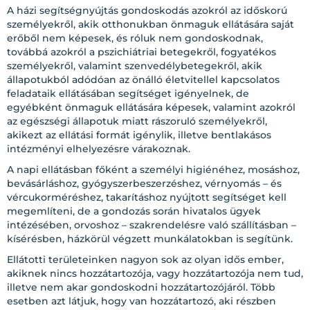
A házi segítségnyújtás gondoskodás azokról az időskorú
személyekről, akik otthonukban önmaguk ellátására saját
erőből nem képesek, és róluk nem gondoskodnak,
továbbá azokról a pszichiátriai betegekről, fogyatékos
személyekről, valamint szenvedélybetegekről, akik
állapotukból adódóan az önálló életvitellel kapcsolatos
feladataik ellátásában segítséget igényelnek, de
egyébként önmaguk ellátására képesek, valamint azokról
az egészségi állapotuk miatt rászoruló személyekről,
akikezt az ellátási formát igénylik, illetve bentlakásos
intézményi elhelyezésre várakoznak.
A napi ellátásban főként a személyi higiénéhez, mosáshoz,
bevásárláshoz, gyógyszerbeszerzéshez, vérnyomás – és
vércukorméréshez, takarításhoz nyújtott segítséget kell
megemlíteni, de a gondozás során hivatalos ügyek
intézésében, orvoshoz – szakrendelésre való szállításban –
kísérésben, házkörül végzett munkálatokban is segítünk.
Ellátotti területeinken nagyon sok az olyan idős ember,
akiknek nincs hozzátartozója, vagy hozzátartozója nem tud,
illetve nem akar gondoskodni hozzátartozójáról. Több
esetben azt látjuk, hogy van hozzátartozó, aki részben