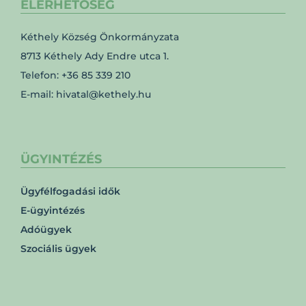
ELÉRHETŐSÉG
Kéthely Község Önkormányzata
8713 Kéthely Ady Endre utca 1.
Telefon: +36 85 339 210
E-mail: hivatal@kethely.hu
ÜGYINTÉZÉS
Ügyfélfogadási idők
E-ügyintézés
Adóügyek
Szociális ügyek