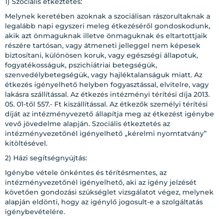
1) Szociális étkeztetés:
Melynek keretében azoknak a szociálisan rászorultaknak a
legalább napi egyszeri meleg étkezéséről gondoskodunk,
akik azt önmaguknak illetve önmaguknak és eltartottjaik
részére tartósan, vagy átmeneti jelleggel nem képesek
biztosítani, különösen koruk, vagy egészségi állapotuk,
fogyatékosságuk, pszichiátriai betegségük,
szenvedélybetegségük, vagy hajléktalanságuk miatt. Az
étkezés igényelhető helyben fogyasztással, elvitelre, vagy
lakásra szállítással. Az étkezés intézményi térítési díja 2013.
05. 01-től 557.- Ft kiszállítással. Az étkezők személyi térítési
díját az intézményvezető állapítja meg az étkezést igénybe
vevő jövedelme alapján. Szociális étkeztetés az
intézményvezetőnél igényelhető „kérelmi nyomtatvány”
kitöltésével.
2) Házi segítségnyújtás:
Igénybe vétele önkéntes és térítésmentes, az
intézményvezetőnél igényelhető, aki az igény jelzését
követően gondozási szükséglet vizsgálatot végez, melynek
alapján eldönti, hogy az igénylő jogosult-e a szolgáltatás
igénybevételére.