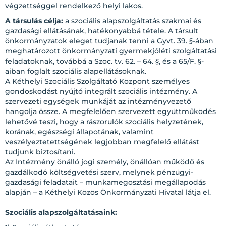
végzettséggel rendelkező helyi lakos.
A társulás célja:
a szociális alapszolgáltatás szakmai és
gazdasági ellátásának, hatékonyabbá tétele. A társult
önkormányzatok eleget tudjanak tenni a Gyvt. 39. §-ában
meghatározott önkormányzati gyermekjóléti szolgáltatási
feladatoknak, továbbá a Szoc. tv. 62. – 64. §, és a 65/F. §-
aiban foglalt szociális alapellátásoknak.
A Kéthelyi Szociális Szolgáltató Központ személyes
gondoskodást nyújtó integrált szociális intézmény. A
szervezeti egységek munkáját az intézményvezető
hangolja össze. A megfelelően szervezett együttműködés
lehetővé teszi, hogy a rászorulók szociális helyzetének,
korának, egészségi állapotának, valamint
veszélyeztetettségének legjobban megfelelő ellátást
tudjunk biztosítani.
Az Intézmény önálló jogi személy, önállóan működő és
gazdálkodó költségvetési szerv, melynek pénzügyi-
gazdasági feladatait – munkamegosztási megállapodás
alapján – a Kéthelyi Közös Önkormányzati Hivatal látja el.
Szociális alapszolgáltatásaink: