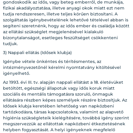
gondoskodik az idős, vagy beteg emberről, de munkája,
fizikai akadályoztatása, illetve anyagi okok miatt ezt nem
tudja rendszeresen, illetve teljes körűen biztosítani. A
szolgáltatás igénybevételének lehetővé tételével abban is
segíteni szeretnénk, hogy az idős ember és családja között
az ellátási szükséglet megjelenésével kialakuló
bizonytalanságot, esetleges feszültséget csökkenteni
tudjuk.
3) Nappali ellátás (Idősek klubja)
Igénybe vétele önkéntes és térítésmentes, az
intézményvezetőnél kérelmi nyomtatvány kitöltésével
igényelhető.
Az 1993. évi III. tv. alapján nappali ellátást a 18. életévüket
betöltött, egészségi állapotuk vagy idős koruk miatt
szociális és mentális támogatásra szoruló, önmaguk
ellátására részben képes személyek részére biztosítjuk. Az
Idősek klubja keretében lehetőség van napközbeni
tartózkodásra, társas kapcsolatokra, valamint az alapvető
higiénia szükségleteik kielégítésére, továbbá igény szerint
megszervezzük az ellátottak napközbeni étkeztetésének
helyben fogyasztását. A helyi igényeknek megfelelő