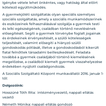
Igénybe vétele lehet önkéntes, vagy hatóság által előírt
kötelező együttműködés.
A gyermekjóléti szolgáltatás olyan speciális személyes
szociális szolgáltatás, amely a szociális munkamódszerinek
és eszközeinek felhasználásával szolgálja a gyermek testi
és lelki egészségének, családban történő nevelésének
elősegítését. Segíti a gyermek törvénybe foglalt jogainak
és érdekeinek érvényesítését, a szülői kötelességek
teljesítését, valamint elősegíti a hiányzó szülői
gondoskodás pótlását, illetve a gondoskodásból kikerült
fiatal felnőttek társadalmi beilleszkedését. Feladata
továbbá a gyermek családjából történő kiemelésének
megelőzése, a családból kiemelt gyermek visszahelyezése
érdekében nyújtott családgondozás.
A Szociális Szolgáltató Központ munkavállalói 2016. január 1-
től:
Dolgozóink:
Hosszúné Tóth Rita: intézményvezető, nappali ellátás
vezető
Németh Mónika: nappali ellátás gondozó