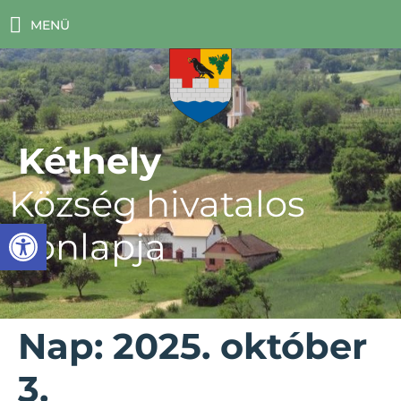
MENÜ
Kéthely
Község hivatalos
Eszköztár megnyitása
honlapja
Nap:
2025. október
3.