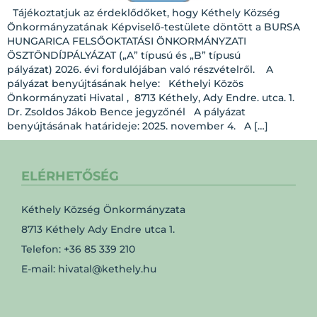
Tájékoztatjuk az érdeklődőket, hogy Kéthely Község
Önkormányzatának Képviselő-testülete döntött a BURSA
HUNGARICA FELSŐOKTATÁSI ÖNKORMÁNYZATI
ÖSZTÖNDÍJPÁLYÁZAT („A” típusú és „B” típusú
pályázat) 2026. évi fordulójában való részvételről. A
pályázat benyújtásának helye: Kéthelyi Közös
Önkormányzati Hivatal , 8713 Kéthely, Ady Endre. utca. 1.
Dr. Zsoldos Jákob Bence jegyzőnél A pályázat
benyújtásának határideje: 2025. november 4. A […]
ELÉRHETŐSÉG
Kéthely Község Önkormányzata
8713 Kéthely Ady Endre utca 1.
Telefon: +36 85 339 210
E-mail: hivatal@kethely.hu