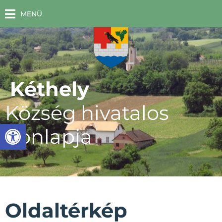
MENÜ
Kéthely
Község hivatalos
Eszköztár megnyitása
honlapja
Oldaltérkép