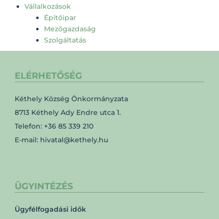
Vállalkozások
Építőipar
Mezőgazdaság
Szolgáltatás
ELÉRHETŐSÉG
Kéthely Község Önkormányzata
8713 Kéthely Ady Endre utca 1.
Telefon: +36 85 339 210
E-mail: hivatal@kethely.hu
ÜGYINTÉZÉS
Ügyfélfogadási idők