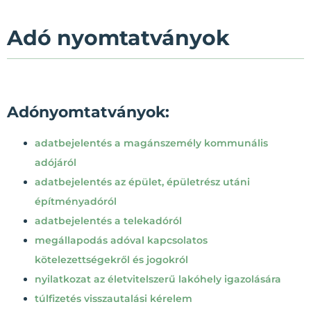
Adó nyomtatványok
Adónyomtatványok:
adatbejelentés a magánszemély kommunális
adójáról
adatbejelentés az épület, épületrész utáni
építményadóról
adatbejelentés a telekadóról
megállapodás adóval kapcsolatos
kötelezettségekről és jogokról
nyilatkozat az életvitelszerű lakóhely igazolására
túlfizetés visszautalási kérelem