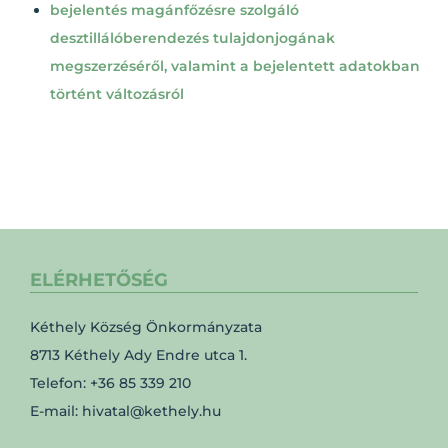
bejelentés magánfőzésre szolgáló
desztillálóberendezés tulajdonjogának
megszerzéséről, valamint a bejelentett adatokban
történt változásról
ELÉRHETŐSÉG
Kéthely Község Önkormányzata
8713 Kéthely Ady Endre utca 1.
Telefon: +36 85 339 210
E-mail: hivatal@kethely.hu