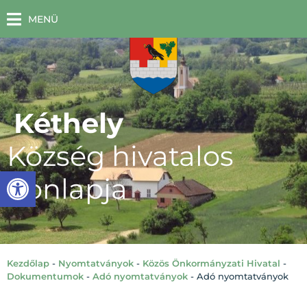
MENÜ
Kéthely
Község hivatalos
Eszköztár megnyitása
honlapja
Kezdőlap
-
Nyomtatványok
-
Közös Önkormányzati Hivatal
-
Dokumentumok
-
Adó nyomtatványok
-
Adó nyomtatványok