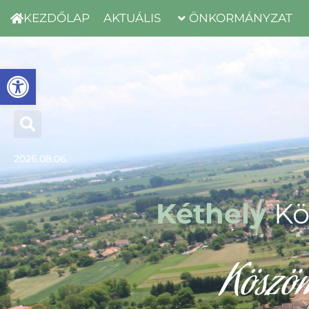
KEZDŐLAP
AKTUÁLIS
ÖNKORMÁNYZAT
Eszköztár megnyitása
2026.08.06.
Kéthely
Kö
Köszön