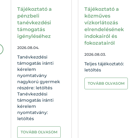
Tájékoztató a
Segítsünk idős
közműves
hozzátartozóinknak
vízkorlátozás
az
elrendelésének
okmánycserében!
indokairól és
2026.07.29.
fokozatairól
TOVÁBB OLVASOM
2026.08.03.
Teljes tájékoztató:
letöltés
TOVÁBB OLVASOM