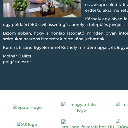
összekapcsolódik ki
erdei túrákra mehetü
Kéthely egy olyan f
egy példaértékű civil összefogás, amely a település jövőjét i
Bízom abban, hogy a honlap látogatói minden olyan infor
számukra hasznos ismeretek birtokába juthatnak.
Kérem, kísérje figyelemmel Kéthely mindennapjait, és legye
Molnár Balázs
polgármester