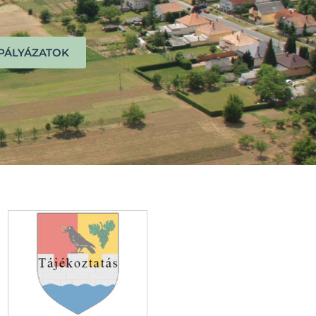
PÁLYÁZATOK
Falunap Kéthely
2026.06.12-13.
Falunapi
2026.06.04.
főzőverseny!