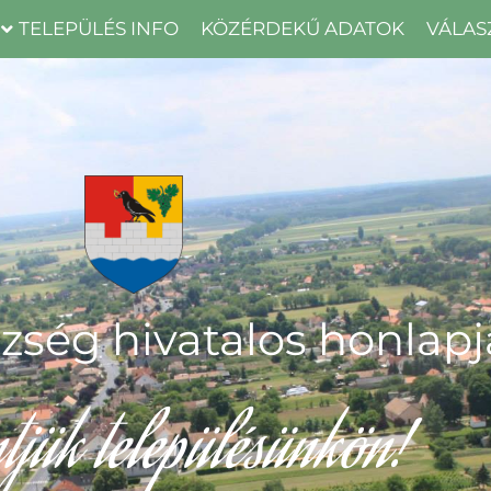
TELEPÜLÉS INFO
KÖZÉRDEKŰ ADATOK
VÁLAS
zség hivatalos honlapj
tjük településünkön!