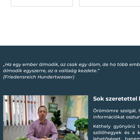
„Ha egy ember álmodik, az csak egy álom, de ha több emb
álmodik egyszerre, az a valóság kezdete.”
(Friedensreich Hundertwasser)
Sok szeretettel
Örömömre szolgál, h
információkat oszt
Kéthely gyönyörű t
szőlőhegyek és a k
lehetőséget, hanem