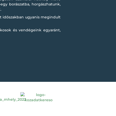
-egy borászatba, horgászhatunk,
.
lt időszakban ugyanis megindult
akosok és vendégeink egyaránt,