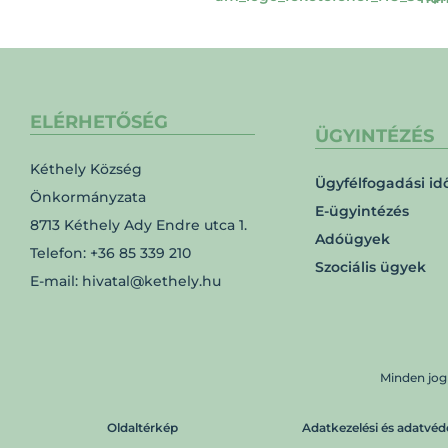
ELÉRHETŐSÉG
ÜGYINTÉZÉS
Kéthely Község
Ügyfélfogadási id
Önkormányzata
E-ügyintézés
8713 Kéthely Ady Endre utca 1.
Adóügyek
Telefon: +36 85 339 210
Szociális ügyek
E-mail: hivatal@kethely.hu
Minden jog
Oldaltérkép
Adatkezelési és adatvéd