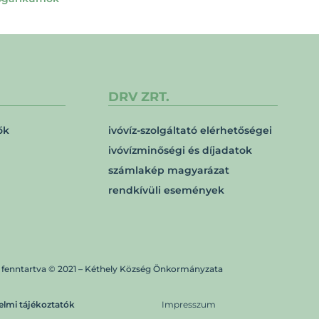
DRV ZRT.
ők
ivóvíz-szolgáltató elérhetőségei
ivóvízminőségi és díjadatok
számlakép magyarázat
rendkívüli események
 fenntartva © 2021 – Kéthely Község Önkormányzata
elmi tájékoztatók
Impresszum