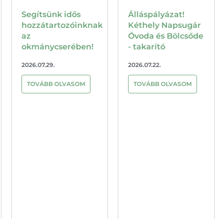
Álláspályázat!
Nyári napközis
Kéthely Napsugár
tábor. Kéthelyen
Óvoda és Bölcsőde
2026.07.07.
- takarító
TOVÁBB OLVASOM
2026.07.22.
TOVÁBB OLVASOM