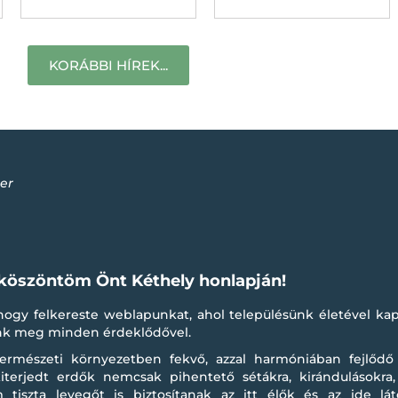
KORÁBBI HÍREK...
er
 köszöntöm Önt Kéthely honlapján!
ogy felkereste weblapunkat, ahol településünk életével kapc
unk meg minden érdeklődővel.
ermészeti környezetben fekvő, azzal harmóniában fejlődő 
iterjedt erdők nemcsak pihentető sétákra, kirándulásokra
 tiszta levegőt is biztosítanak az itt élők és az ide lá