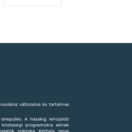
solatos változatos és tartalmas
település. A házakig lehúzódó
, közösségi programokra adnak
togatók számára. Kéthely neve