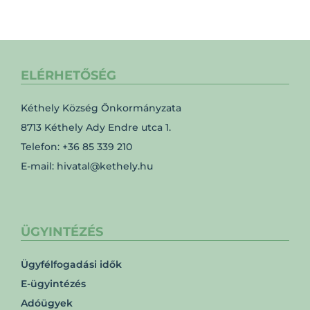
ELÉRHETŐSÉG
Kéthely Község Önkormányzata
8713 Kéthely Ady Endre utca 1.
Telefon: +36 85 339 210
E-mail: hivatal@kethely.hu
ÜGYINTÉZÉS
Ügyfélfogadási idők
E-ügyintézés
Adóügyek