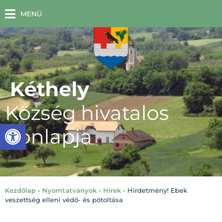
MENÜ
Kéthely
Község hivatalos
Eszköztár megnyitása
honlapja
Kezdőlap
-
Nyomtatványok
-
Hírek
-
Hirdetmény! Ebek
veszettség elleni védő- és pótoltása