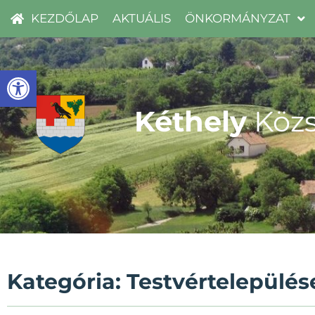
KEZDŐLAP
AKTUÁLIS
ÖNKORMÁNYZAT
Eszköztár megnyitása
Kéthely
Közs
Kategória: Testvértelepülés