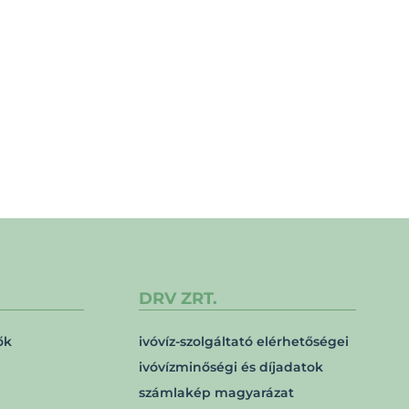
DRV ZRT.
ők
ivóvíz-szolgáltató elérhetőségei
ivóvízminőségi és díjadatok
számlakép magyarázat