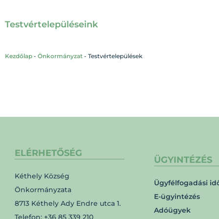
Testvértelepüléseink
Kezdőlap
-
Önkormányzat
-
Testvértelepülések
ELÉRHETŐSÉG
ÜGYINTÉZÉS
Kéthely Község
Ügyfélfogadási id
Önkormányzata
E-ügyintézés
8713 Kéthely Ady Endre utca 1.
Adóügyek
Telefon: +36 85 339 210