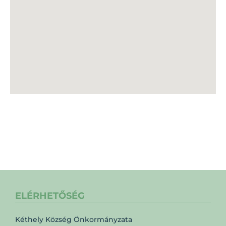
ELÉRHETŐSÉG
Kéthely Község Önkormányzata