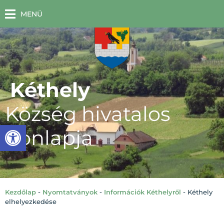
MENÜ
Kéthely
Község hivatalos
Eszköztár megnyitása
honlapja
Kezdőlap
-
Nyomtatványok
-
Információk Kéthelyről
-
Kéthely
elhelyezkedése