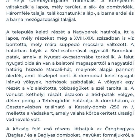
a helyi személyforgalom minimális. A környéken
váltakozik a lapos, mély terület, a sík- és dombvidék.
Háromféle talajjal találkozhatunk: a láp-, a barna erdei és
a barna mezőgazdasági talajjal.
A település keleti részét a Nagyberek határolja. Itt a
lapos, mély részeket még a XVIII.-XIX. században is víz
borította, mely mára süppedő mocsárra változott. A
határban folyik a Séd-csatornával egyesült Boronkai-
patak, amely a Nyugati-övcsatornába torkollik. A falut
nyugati oldalán van a balatoni magasparttól a nagyatádi
határig húzódó Marcali-hát, melynek alapja pannon
üledék, amit löszlepel borít. A dombokat kelet-nyugat
irányú völgyek, horhósok szabdalják. A völgyek egy
részét a víz alakította, többségüket a szél tarolta le. A
vonulat kéthelyi részét északon a Séd-patak völgye,
délen pedig a Tehéngödör határolja. A dombháton, a
Gesztenyésben található a Kastély-domb /256 m /,
mellette a Vadaskert, amely valaha körbekerített urasági
vadnevelő volt.
A község felé eső részen láthatjuk az Öregbaglyas
/Baglas / és a Baglyas dombokat, nevüket formájukról, a