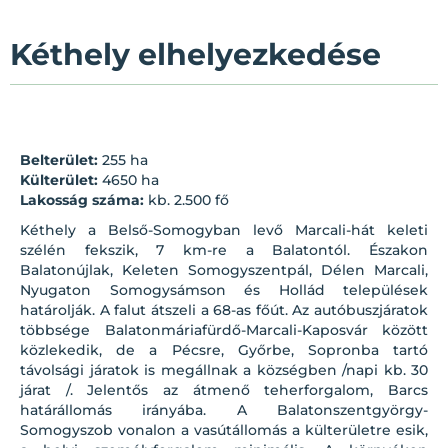
Kéthely elhelyezkedése
Belterület:
255 ha
Külterület:
4650 ha
Lakosság száma:
kb. 2.500 fő
Kéthely a Belső-Somogyban levő Marcali-hát keleti
szélén fekszik, 7 km-re a Balatontól. Északon
Balatonújlak, Keleten Somogyszentpál, Délen Marcali,
Nyugaton Somogysámson és Hollád települések
határolják. A falut átszeli a 68-as főút. Az autóbuszjáratok
többsége Balatonmáriafürdő-Marcali-Kaposvár között
közlekedik, de a Pécsre, Győrbe, Sopronba tartó
távolsági járatok is megállnak a községben /napi kb. 30
járat /. Jelentős az átmenő teherforgalom, Barcs
határállomás irányába. A Balatonszentgyörgy-
Somogyszob vonalon a vasútállomás a külterületre esik,