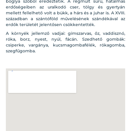
boglya szóból eredeztetik. A régmúlt sűrű, hatalmas
erdőségeiben az uralkodó cser, tölgy és gyertyán
mellett fellelhető volt a bükk, a hárs és a juhar is. A XVIII.
században a szántóföld művelésének szándékával az
erdők területét jelentősen csökkentették.
A környék jellemző vadjai: gímszarvas, őz, vaddisznó,
róka, borz, nyest, nyúl, fácán. Szedhető gombák:
csiperke, vargánya, kucsmagombafélék, rókagomba,
szegfűgomba.