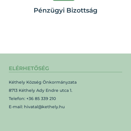
Pénzügyi Bizottság
ELÉRHETŐSÉG
Kéthely Község Önkormányzata
8713 Kéthely Ady Endre utca 1.
Telefon: +36 85 339 210
E-mail: hivatal@kethely.hu