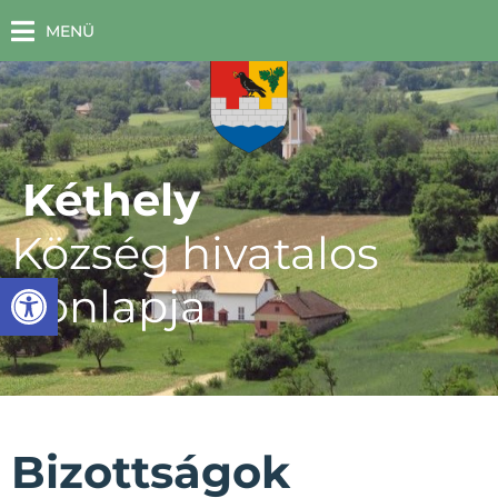
MENÜ
Kéthely
Község hivatalos
Eszköztár megnyitása
honlapja
Bizottságok