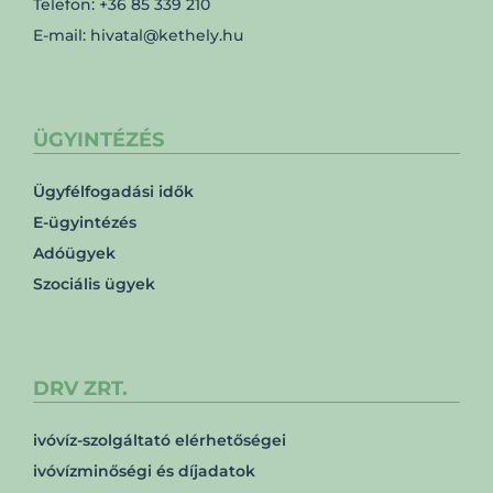
Telefon: +36 85 339 210
E-mail: hivatal@kethely.hu
ÜGYINTÉZÉS
Ügyfélfogadási idők
E-ügyintézés
Adóügyek
Szociális ügyek
DRV ZRT.
ivóvíz-szolgáltató elérhetőségei
ivóvízminőségi és díjadatok