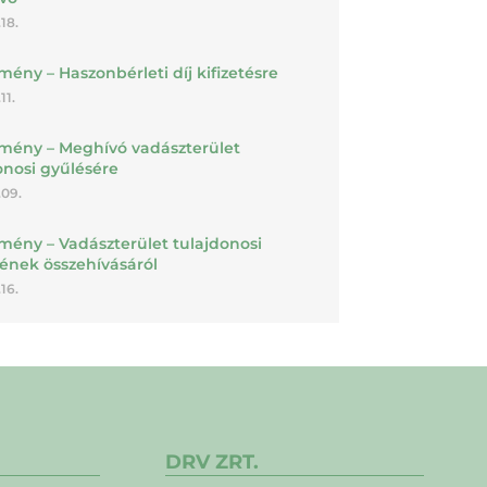
18.
mény – Haszonbérleti díj kifizetésre
11.
mény – Meghívó vadászterület
onosi gyűlésére
.09.
mény – Vadászterület tulajdonosi
ének összehívásáról
16.
DRV ZRT.