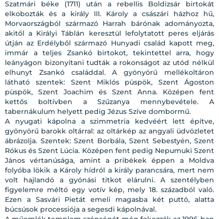
Szatmári béke (1711) után a rebellis Boldizsár birtokát
elkobozták és a király III. Károly a császári házhoz hű,
Morvaországból származó Harrah bárónak adományozta,
akitől a Királyi Táblán keresztül lefolytatott peres eljárás
útján az Erdélyből származó Hunyadi család kapott meg,
immár a teljes Zsankó birtokot, tekintettel arra, hogy
leányágon bizonyítani tudták a rokonságot az utód nélkül
elhunyt Zsankó családdal. A gyönyörű mellékoltáron
látható szentek: Szent Miklós püspök, Szent Ágoston
püspök, Szent Joachim és Szent Anna. Középen fent
kettős boltívben a Szűzanya mennybevétele. A
tabernákulum helyett pedig Jézus Szíve dombormű.
A nyugati kápolna a szimmetria kedvéért lett építve,
gyönyörű barokk oltárral: az oltárkép az angyali üdvözletet
ábrázolja. Szentek: Szent Borbála, Szent Sebestyén, Szent
Rókus és Szent Lúcia. Középen fent pedig Nepumuki Szent
János vértanúsága, amint a pribékek éppen a Moldva
folyóba lökik a Károly hídról a király parancsára, mert nem
volt hajlandó a gyónási titkot elárulni. A szentélyben
figyelemre méltó egy votív kép, mely 18. századból való.
Ezen a Sasvári Pietát emeli magasba két puttó, alatta
búcsúsok processiója a segesdi kápolnával.