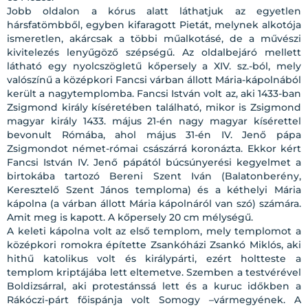
Jobb oldalon a kórus alatt láthatjuk az egyetlen
hársfatömbből, egyben kifaragott Pietát, melynek alkotója
ismeretlen, akárcsak a többi műalkotásé, de a művészi
kivitelezés lenyűgöző szépségű. Az oldalbejáró mellett
látható egy nyolcszögletű kőpersely a XIV. sz.-ból, mely
valószínű a középkori Fancsi várban állott Mária-kápolnából
került a nagytemplomba. Fancsi István volt az, aki 1433-ban
Zsigmond király kíséretében található, mikor is Zsigmond
magyar király 1433. május 21-én nagy magyar kísérettel
bevonult Rómába, ahol május 31-én IV. Jenő pápa
Zsigmondot német-római császárrá koronázta. Ekkor kért
Fancsi István IV. Jenő pápától búcsúnyerési kegyelmet a
birtokába tartozó Bereni Szent Iván (Balatonberény,
Keresztelő Szent János temploma) és a kéthelyi Mária
kápolna (a várban állott Mária kápolnáról van szó) számára.
Amit meg is kapott. A kőpersely 20 cm mélységű.
A keleti kápolna volt az első templom, mely templomot a
középkori romokra építette Zsankóházi Zsankó Miklós, aki
hithű katolikus volt és királypárti, ezért holtteste a
templom kriptájába lett eltemetve. Szemben a testvérével
Boldizsárral, aki protestánssá lett és a kuruc időkben a
Rákóczi-párt főispánja volt Somogy –vármegyének. A