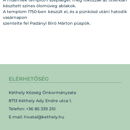
A műemlék templom szépségét még fokozzák az 1996-ban
készített színes ólomüveg ablakok.
A templom 1750-ben készült el, és a pünkösd utáni hatodik
vasárnapon
szentelte fel Padányi Biró Márton püspök.
ELÉRHETŐSÉG
Kéthely Község Önkormányzata
8713 Kéthely Ady Endre utca 1.
Telefon: +36 85 339 210
E-mail: hivatal@kethely.hu