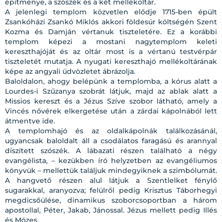
építménye, a szószék és a két mellékoltár.
A jelenlegi templom közvetlen elődje 1715-ben épült
Zsankóházi Zsankó Miklós akkori földesúr költségén Szent
Kozma és Damján vértanuk tiszteletére. Ez a korábbi
templom képezi a mostani nagytemplom keleti
kereszthajóját és az oltár most is a vértanú testvérpár
tiszteletét mutatja. A nyugati kereszthajó mellékoltárának
képe az angyali üdvözletet ábrázolja.
Baloldalon, ahogy belépünk a templomba, a kórus alatt a
Lourdes-i Szűzanya szobrát látjuk, majd az ablak alatt a
Missios kereszt és a Jézus Szíve szobor látható, amely a
Vincés nővérek elkergetése után a zárdai kápolnából lett
átmentve ide.
A templomhajó és az oldalkápolnák találkozásánál,
ugyancsak baloldalt áll a csodálatos faragású és arannyal
díszített szószék. A lábazati részen található a négy
evangélista, – kezükben író helyzetben az evangéliumos
könyvük – mellettük találjuk mindegyiknek a szimbólumát.
A hangvető részen alul látjuk a Szentlelket fénylő
sugarakkal, aranyozva; felülről pedig Krisztus Táborhegyi
megdicsőülése, dinamikus szoborcsoportban a három
apostollal, Péter, Jakab, Jánossal. Jézus mellett pedig Illés
és Mózes.