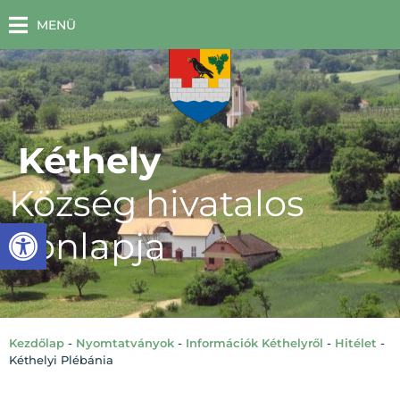
MENÜ
Kéthely
Község hivatalos
Eszköztár megnyitása
honlapja
Kezdőlap
-
Nyomtatványok
-
Információk Kéthelyről
-
Hitélet
-
Kéthelyi Plébánia