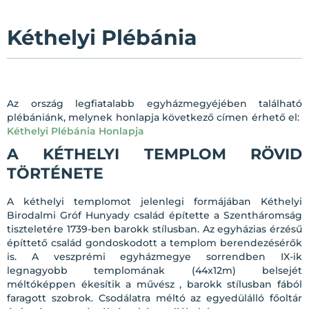
Kéthelyi Plébánia
Az ország legfiatalabb egyházmegyéjében található
plébániánk, melynek honlapja következő címen érhető el:
Kéthelyi Plébánia Honlapja
A KÉTHELYI TEMPLOM RÖVID
TÖRTÉNETE
A kéthelyi templomot jelenlegi formájában Kéthelyi
Birodalmi Gróf Hunyady család építette a Szentháromság
tiszteletére 1739-ben barokk stílusban. Az egyházias érzésű
építtető család gondoskodott a templom berendezésérők
is. A veszprémi egyházmegye sorrendben IX-ik
legnagyobb templomának (44x12m) belsejét
méltóképpen ékesítik a művész , barokk stílusban fából
faragott szobrok. Csodálatra méltó az egyedülálló főoltár