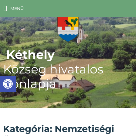
MENÜ
Kéthely
Község hivatalos
Eszköztár megnyitása
honlapja
Kategória: Nemzetiségi