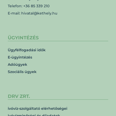
Telefon: +36 85 339 210
E-mail: hivatal@kethely.hu
ÜGYINTÉZÉS
Ügyfélfogadási idők
E-ügyintézés
Adóügyek
Szociális ügyek
DRV ZRT.
ivóvíz-szolgáltató elérhetőségei
ivóvízminőségi és díjadatok