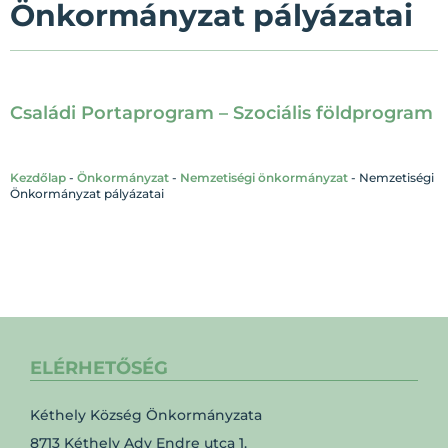
Önkormányzat pályázatai
Családi Portaprogram – Szociális földprogram
Kezdőlap
-
Önkormányzat
-
Nemzetiségi önkormányzat
-
Nemzetiségi
Önkormányzat pályázatai
ELÉRHETŐSÉG
Kéthely Község Önkormányzata
8713 Kéthely Ady Endre utca 1.