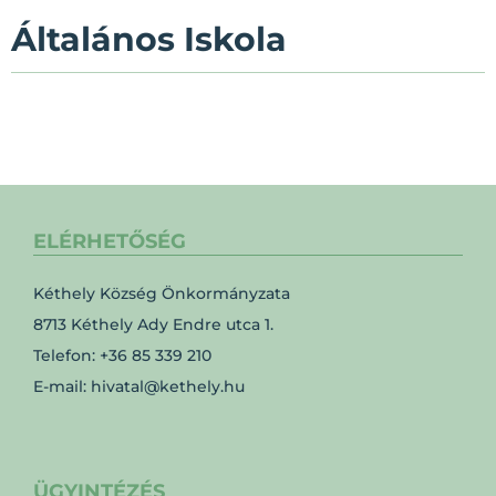
Általános Iskola
ELÉRHETŐSÉG
Kéthely Község Önkormányzata
8713 Kéthely Ady Endre utca 1.
Telefon: +36 85 339 210
E-mail: hivatal@kethely.hu
ÜGYINTÉZÉS