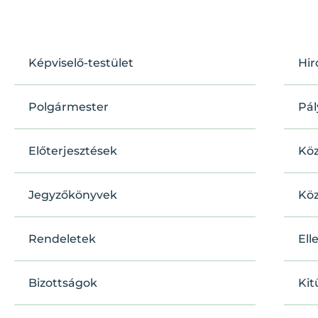
Képviselő-testület
Hi
Polgármester
Pál
Előterjesztések
Köz
Jegyzőkönyvek
Kö
Rendeletek
Ell
Bizottságok
Kit