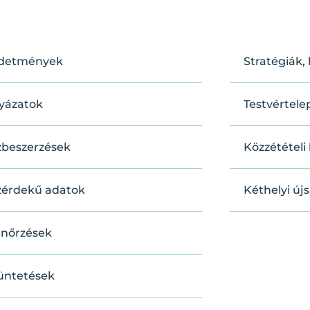
rdetmények
Stratégiák,
yázatok
Testvértele
beszerzések
Közzétételi 
zérdekű adatok
Kéthelyi új
enőrzések
üntetések