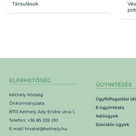
Társulások
Vés
pol
ELÉRHETŐSÉG
ÜGYINTÉZÉS
Kéthely Község
Ügyfélfogadási id
Önkormányzata
E-ügyintézés
8713 Kéthely Ady Endre utca 1.
Adóügyek
Telefon: +36 85 339 210
Szociális ügyek
E-mail: hivatal@kethely.hu