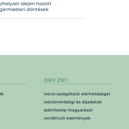
zhelyzet idején hozott
gármesteri döntések
DRV ZRT.
ők
ivóvíz-szolgáltató elérhetőségei
ivóvízminőségi és díjadatok
számlakép magyarázat
rendkívüli események