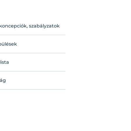
 koncepciók, szabályzatok
pülések
lista
ság