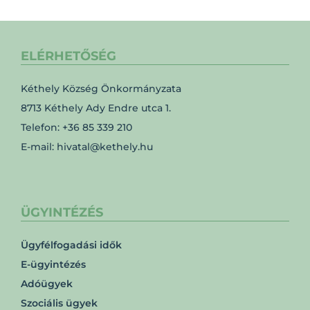
ELÉRHETŐSÉG
Kéthely Község Önkormányzata
8713 Kéthely Ady Endre utca 1.
Telefon: +36 85 339 210
E-mail: hivatal@kethely.hu
ÜGYINTÉZÉS
Ügyfélfogadási idők
E-ügyintézés
Adóügyek
Szociális ügyek