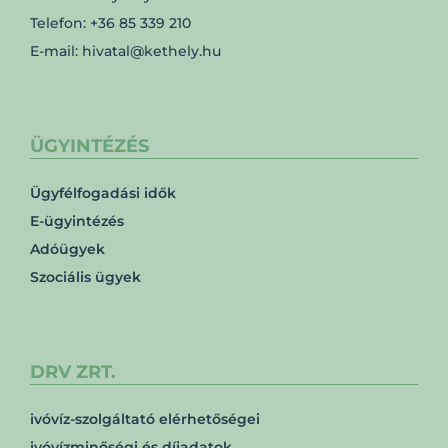
Telefon: +36 85 339 210
E-mail: hivatal@kethely.hu
ÜGYINTÉZÉS
Ügyfélfogadási idők
E-ügyintézés
Adóügyek
Szociális ügyek
DRV ZRT.
ivóvíz-szolgáltató elérhetőségei
ivóvízminőségi és díjadatok