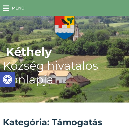
MENÜ
Kéthely
Község hivatalos
Eszköztár megnyitása
honlapja
Kategória: Támogatás