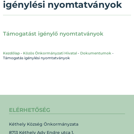
igénylési nyomtatványok
Támogatást igénylő nyomtatványok
Kezdőlap
-
Közös Önkormányzati Hivatal
-
Dokumentumok
-
Támogatás igénylési nyomtatványok
ELÉRHETŐSÉG
Kéthely Község Önkormányzata
8713 Kéthely Ady Endre utca 1.