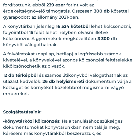
fordítottunk, ebből
239 ezer
forint volt az
érdekeltségnövelő támogatás. Összesen
300 db
kötettel
gyarapodott az állomány 2021-ben.
A könyvtárban jelenleg
16 524 kötetből
lehet kölcsönözni,
folyóiratból
15
félét lehet helyben olvasni illetve
kölcsönözni. A gyermekek megközelítően
3 300
db
könyvből válogathatnak.
A folyóiratokat (napilap, hetilap) a legfrissebb számok
kivételével, a könyvekével azonos kölcsönzési feltételekkel
kikölcsönözhetik az olvasók.
12 db térképből
és számos útikönyvből válogathatnak az
utazást kedvelők.
26 db helyismereti
dokumentum várja a
községet és környékét közelebbről megismerni vágyó
embereket.
Szolgáltatásaink:
-könyvtárközi kölcsönzés:
Ha a tanulásához szükséges
dokumentumokat könyvtárunkban nem találja meg,
kérésére más könyvtárakból beszerezzük, és