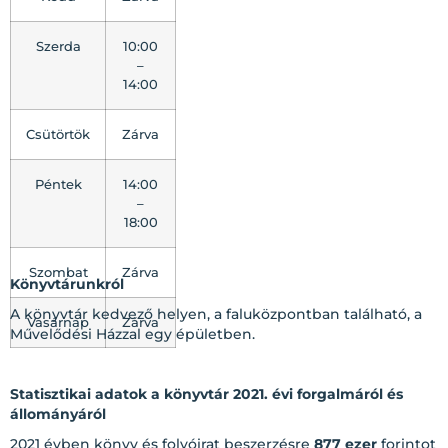
Szerda
10:00
–
14:00
Csütörtök
Zárva
Péntek
14:00
–
18:00
Szombat
Zárva
Könyvtárunkról
A könyvtár kedvező helyen, a faluközpontban található, a
Vasárnap
Zárva
Művelődési Házzal egy épületben.
Statisztikai adatok a könyvtár 2021. évi forgalmáról és
állományáról
2021 évben könyv és folyóirat beszerzésre
877 ezer
forintot