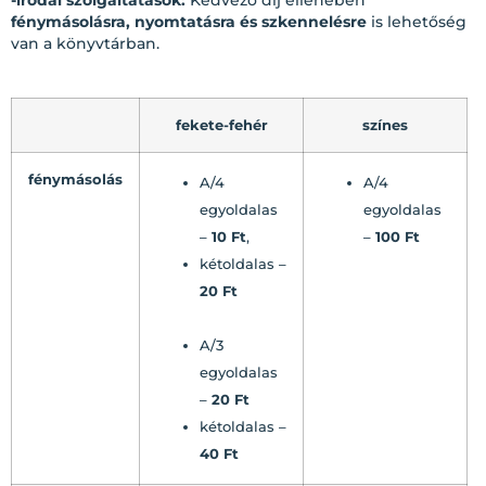
-irodai szolgáltatások:
Kedvező díj ellenében
fénymásolásra, nyomtatásra és szkennelésre
is lehetőség
van a könyvtárban.
fekete-fehér
színes
fénymásolás
A/4
A/4
egyoldalas
egyoldalas
–
10 Ft
,
–
100 Ft
kétoldalas –
20 Ft
A/3
egyoldalas
–
20 Ft
kétoldalas –
40 Ft