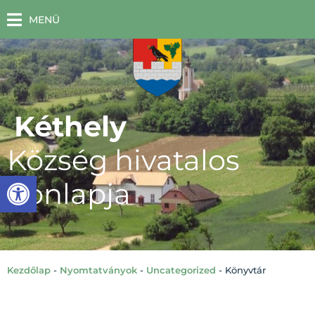
MENÜ
Kéthely
Község hivatalos
Eszköztár megnyitása
honlapja
Kezdőlap
-
Nyomtatványok
-
Uncategorized
-
Könyvtár