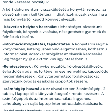
rendelkezésére bocsátjuk.
A kért dokumentum visszaküldését a könyvtár rendezi; az
olvasónak nem kell térítési díjat fizetni, csak akkor, ha a
más könyvtártól kapott könyvet elveszíti.
–
közvetlen helyben használat :
lehetőséget biztosítunk
folyóiratok, könyvek olvasására, nézegetésére gyermek és
felnőttek részére.
-információszolgáltatás, tájékoztatás:
A könyvtáros segít a
könyvtárban, katalógusban való eligazodásban, közhasznú
információkat, adatokat szolgáltat az olvasók kérdéseire.
Segítséget nyújt elektronikus ügyintézésben is.
-Rendezvények :
Könyvbemutatók, író-olvasótalálkozók,
évfordulós irodalmi, történelmi eseményekhez kapcsolódó
megemlékezések . Könyvtárbemutató foglakozásokat
szervezünk óvodás és iskolás csoportok részére.
-számítógép használat
: Az olvasó térben 3 számítógép , 2
tablet, 1 laptop áll a könyvtárlátogatók rendelkezésére. A
számítógépek és az internethasználata ingyenes.
Lehetőség van saját laptop internet-csatlakoztatására is.