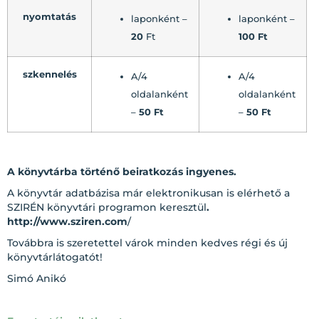
nyomtatás
laponként –
laponként –
20
Ft
100 Ft
szkennelés
A/4
A/4
oldalanként
oldalanként
–
50 Ft
–
50 Ft
A könyvtárba történő beiratkozás ingyenes.
A könyvtár adatbázisa már elektronikusan is elérhető a
SZIRÉN könyvtári programon keresztül
.
http://www.sziren.com
/
Továbbra is szeretettel várok minden kedves régi és új
könyvtárlátogatót!
Simó Anikó