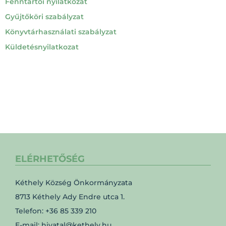
Fenntartói nyilatkozat
Gyűjtőköri szabályzat
Könyvtárhasználati szabályzat
Küldetésnyilatkozat
ELÉRHETŐSÉG
Kéthely Község Önkormányzata
8713 Kéthely Ady Endre utca 1.
Telefon: +36 85 339 210
E-mail: hivatal@kethely.hu