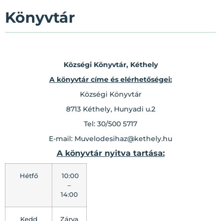
Könyvtár
Községi Könyvtár, Kéthely
A könyvtár címe és elérhetőségei:
Községi Könyvtár
8713 Kéthely, Hunyadi u.2
Tel: 30/500 5717
E-mail: Muvelodesihaz@kethely.hu
A könyvtár nyitva tartása:
Hétfő
10:00
–
14:00
Kedd
Zárva