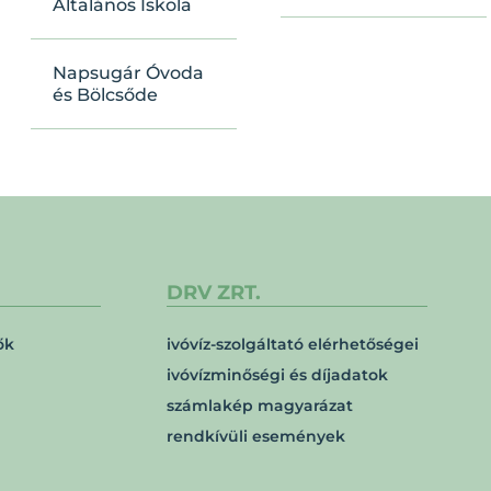
Általános Iskola
Napsugár Óvoda
és Bölcsőde
DRV ZRT.
ők
ivóvíz-szolgáltató elérhetőségei
ivóvízminőségi és díjadatok
számlakép magyarázat
rendkívüli események