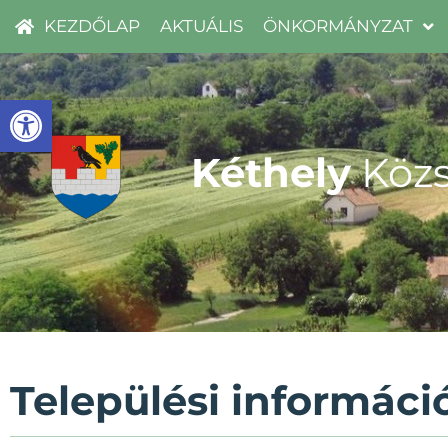
KEZDŐLAP
AKTUÁLIS
ÖNKORMÁNYZAT
Eszköztár megnyitása
Kéthely
Közs
Települési informáci