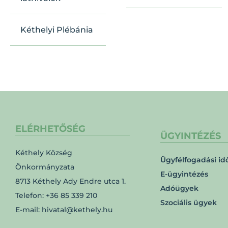
Kéthelyi Plébánia
ELÉRHETŐSÉG
ÜGYINTÉZÉS
Kéthely Község
Ügyfélfogadási id
Önkormányzata
E-ügyintézés
8713 Kéthely Ady Endre utca 1.
Adóügyek
Telefon: +36 85 339 210
Szociális ügyek
E-mail: hivatal@kethely.hu