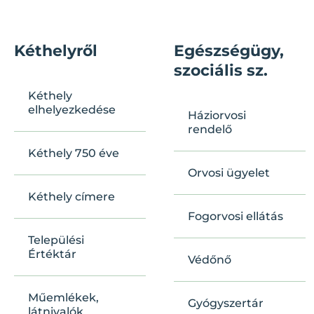
Kéthelyről
Egészségügy,
szociális sz.
Kéthely
elhelyezkedése
Háziorvosi
rendelő
Kéthely 750 éve
Orvosi ügyelet
Kéthely címere
Fogorvosi ellátás
Települési
Értéktár
Védőnő
Műemlékek,
Gyógyszertár
látnivalók