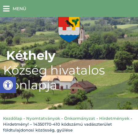
MENÜ
Kéthely
Község hivatalos
Eszköztár megnyitása
honlapja
Kezdőlap
-
Nyomtatványok
-
Önkormányzat
-
Hirdetmények
-
Hirdetmény! – 14350170-410 kódszámú vadászterület
földtulajdonosi közösség, gyűlése