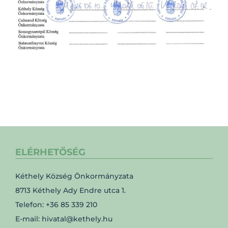
ELÉRHETŐSÉG
Kéthely Község Önkormányzata
8713 Kéthely Ady Endre utca 1.
Telefon: +36 85 339 210
E-mail: hivatal@kethely.hu