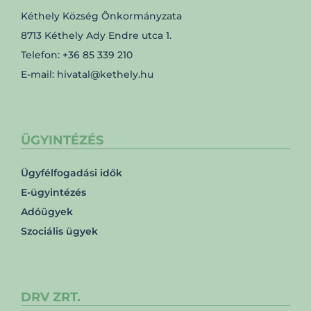
Kéthely Község Önkormányzata
8713 Kéthely Ady Endre utca 1.
Telefon: +36 85 339 210
E-mail: hivatal@kethely.hu
ÜGYINTÉZÉS
Ügyfélfogadási idők
E-ügyintézés
Adóügyek
Szociális ügyek
DRV ZRT.