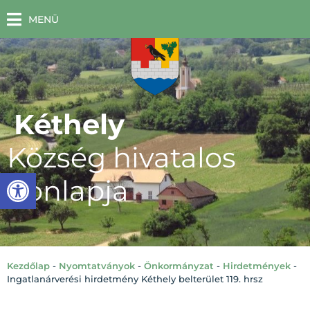
MENÜ
Kéthely
Község hivatalos
Eszköztár megnyitása
honlapja
Kezdőlap
-
Nyomtatványok
-
Önkormányzat
-
Hirdetmények
-
Ingatlanárverési hirdetmény Kéthely belterület 119. hrsz