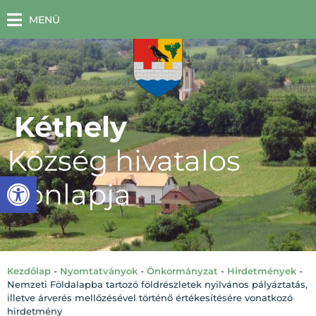
MENÜ
Kéthely
Község hivatalos
Eszköztár megnyitása
honlapja
Kezdőlap
-
Nyomtatványok
-
Önkormányzat
-
Hirdetmények
-
Nemzeti Földalapba tartozó földrészletek nyilvános pályáztatás,
illetve árverés mellőzésével történő értékesítésére vonatkozó
hirdetmény