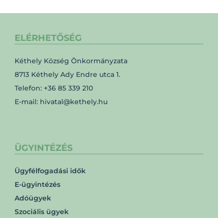
ELÉRHETŐSÉG
Kéthely Község Önkormányzata
8713 Kéthely Ady Endre utca 1.
Telefon: +36 85 339 210
E-mail: hivatal@kethely.hu
ÜGYINTÉZÉS
Ügyfélfogadási idők
E-ügyintézés
Adóügyek
Szociális ügyek