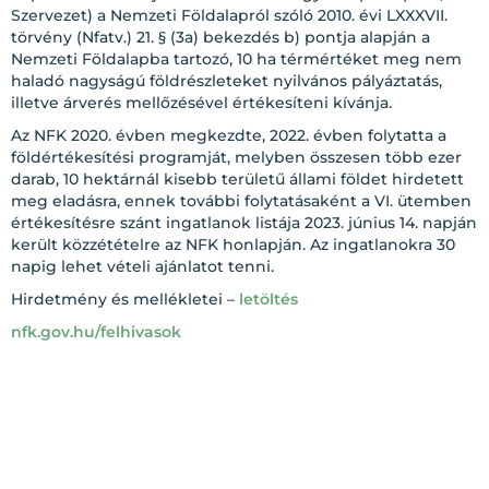
Szervezet) a Nemzeti Földalapról szóló 2010. évi LXXXVII.
törvény (Nfatv.) 21. § (3a) bekezdés b) pontja alapján a
Nemzeti Földalapba tartozó, 10 ha térmértéket meg nem
haladó nagyságú földrészleteket nyilvános pályáztatás,
illetve árverés mellőzésével értékesíteni kívánja.
Az NFK 2020. évben megkezdte, 2022. évben folytatta a
földértékesítési programját, melyben összesen több ezer
darab, 10 hektárnál kisebb területű állami földet hirdetett
meg eladásra, ennek további folytatásaként a VI. ütemben
értékesítésre szánt ingatlanok listája 2023. június 14. napján
került közzétételre az NFK honlapján. Az ingatlanokra 30
napig lehet vételi ajánlatot tenni.
Hirdetmény és mellékletei –
letöltés
nfk.gov.hu/felhivasok