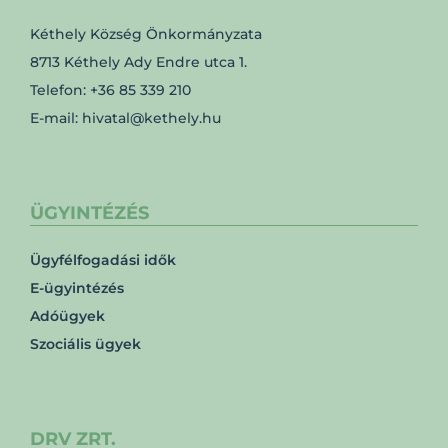
Kéthely Község Önkormányzata
8713 Kéthely Ady Endre utca 1.
Telefon: +36 85 339 210
E-mail: hivatal@kethely.hu
ÜGYINTÉZÉS
Ügyfélfogadási idők
E-ügyintézés
Adóügyek
Szociális ügyek
DRV ZRT.