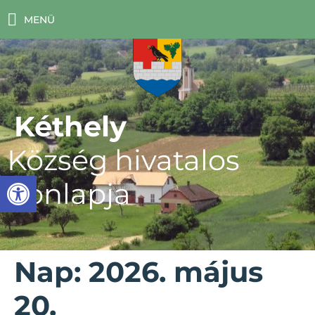
MENÜ
Kéthely
Község hivatalos
Eszköztár megnyitása
honlapja
Nap:
2026. május
20.