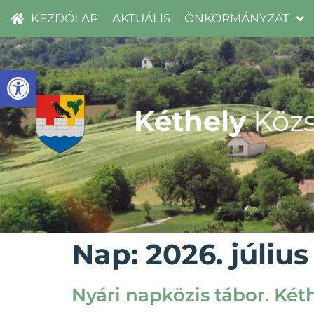
KEZDŐLAP
AKTUÁLIS
ÖNKORMÁNYZAT
Eszköztár megnyitása
Kéthely
Közs
Nap:
2026. július 
Nyári napközis tábor. Két