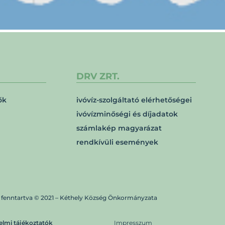
DRV ZRT.
ők
ivóvíz-szolgáltató elérhetőségei
ivóvízminőségi és díjadatok
számlakép magyarázat
rendkívüli események
 fenntartva © 2021 – Kéthely Község Önkormányzata
elmi tájékoztatók
Impresszum