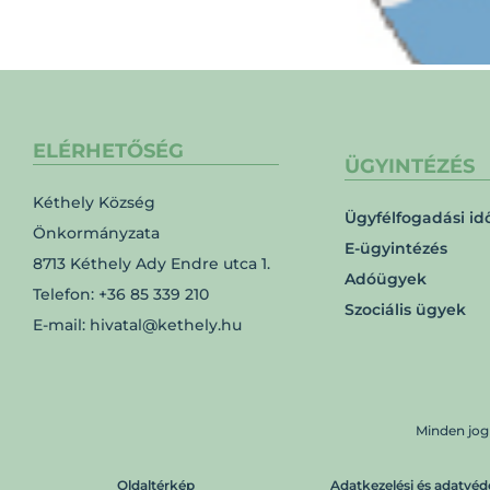
ELÉRHETŐSÉG
ÜGYINTÉZÉS
Kéthely Község
Ügyfélfogadási id
Önkormányzata
E-ügyintézés
8713 Kéthely Ady Endre utca 1.
Adóügyek
Telefon: +36 85 339 210
Szociális ügyek
E-mail: hivatal@kethely.hu
Minden jog
Oldaltérkép
Adatkezelési és adatvéd