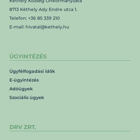
Kéthely Község Önkormányzata
8713 Kéthely Ady Endre utca 1.
Telefon: +36 85 339 210
E-mail: hivatal@kethely.hu
ÜGYINTÉZÉS
Ügyfélfogadási idők
E-ügyintézés
Adóügyek
Szociális ügyek
DRV ZRT.