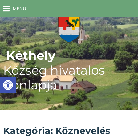
MENÜ
Kéthely
Község hivatalos
Eszköztár megnyitása
honlapja
Kategória: Köznevelés