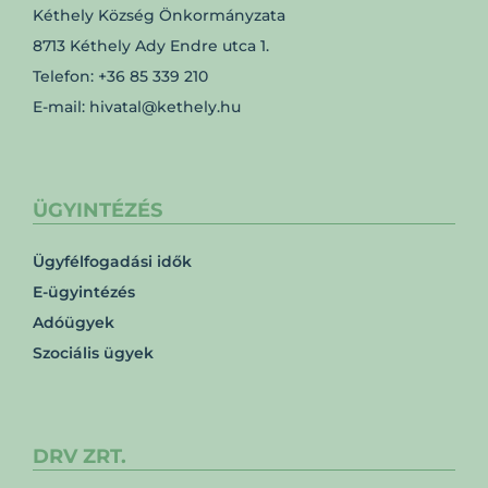
Kéthely Község Önkormányzata
8713 Kéthely Ady Endre utca 1.
Telefon: +36 85 339 210
E-mail: hivatal@kethely.hu
ÜGYINTÉZÉS
Ügyfélfogadási idők
E-ügyintézés
Adóügyek
Szociális ügyek
DRV ZRT.