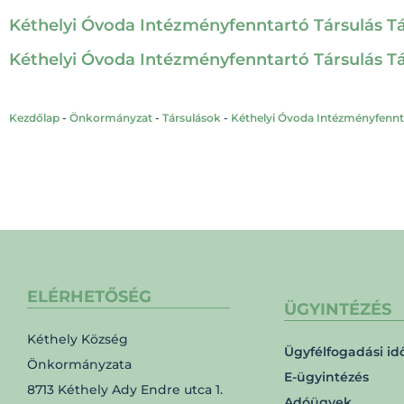
Kéthelyi Óvoda Intézményfenntartó Társulás Társ
Kéthelyi Óvoda Intézményfenntartó Társulás Társ
Kezdőlap
-
Önkormányzat
-
Társulások
-
Kéthelyi Óvoda Intézményfennta
ELÉRHETŐSÉG
ÜGYINTÉZÉS
Kéthely Község
Ügyfélfogadási id
Önkormányzata
E-ügyintézés
8713 Kéthely Ady Endre utca 1.
Adóügyek