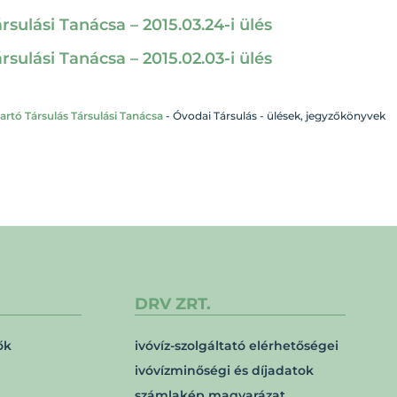
ulási Tanácsa – 2015.03.24-i ülés
ulási Tanácsa – 2015.02.03-i ülés
rtó Társulás Társulási Tanácsa
-
Óvodai Társulás - ülések, jegyzőkönyvek
DRV ZRT.
ők
ivóvíz-szolgáltató elérhetőségei
ivóvízminőségi és díjadatok
számlakép magyarázat