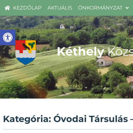
KEZDŐLAP
AKTUÁLIS
ÖNKORMÁNYZAT
Eszköztár megnyitása
Kéthely
Közs
Kategória: Óvodai Társulás 