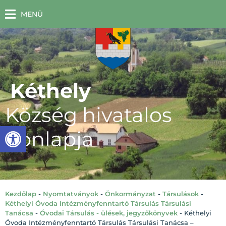
MENÜ
Kéthely
Község hivatalos
Eszköztár megnyitása
honlapja
Kezdőlap
-
Nyomtatványok
-
Önkormányzat
-
Társulások
-
Kéthelyi Óvoda Intézményfenntartó Társulás Társulási
Tanácsa
-
Óvodai Társulás - ülések, jegyzőkönyvek
-
Kéthelyi
Óvoda Intézményfenntartó Társulás Társulási Tanácsa –