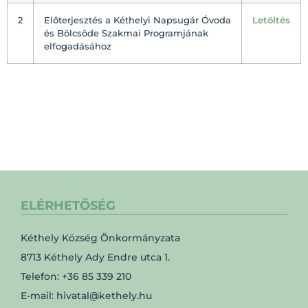
2
Előterjesztés a Kéthelyi Napsugár Óvoda
Letöltés
és Bölcsöde Szakmai Programjának
elfogadásához
ELÉRHETŐSÉG
Kéthely Község Önkormányzata
8713 Kéthely Ady Endre utca 1.
Telefon: +36 85 339 210
E-mail: hivatal@kethely.hu