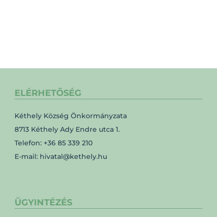
ELÉRHETŐSÉG
Kéthely Község Önkormányzata
8713 Kéthely Ady Endre utca 1.
Telefon: +36 85 339 210
E-mail: hivatal@kethely.hu
ÜGYINTÉZÉS