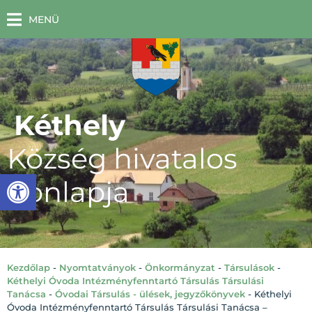
MENÜ
Kéthely
Község hivatalos
Eszköztár megnyitása
honlapja
Kezdőlap
-
Nyomtatványok
-
Önkormányzat
-
Társulások
-
Kéthelyi Óvoda Intézményfenntartó Társulás Társulási
Tanácsa
-
Óvodai Társulás - ülések, jegyzőkönyvek
-
Kéthelyi
Óvoda Intézményfenntartó Társulás Társulási Tanácsa –