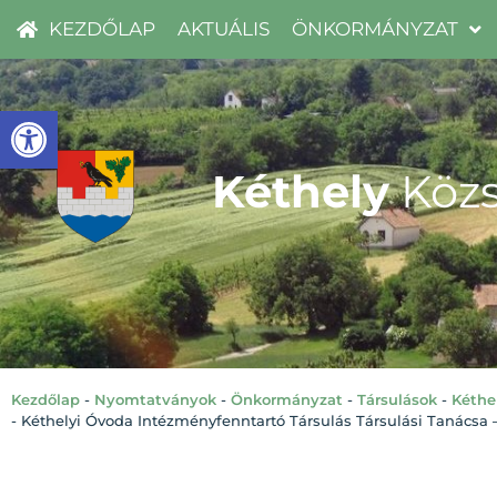
KEZDŐLAP
AKTUÁLIS
ÖNKORMÁNYZAT
Eszköztár megnyitása
Kéthely
Közs
Kezdőlap
-
Nyomtatványok
-
Önkormányzat
-
Társulások
-
Kéthe
-
Kéthelyi Óvoda Intézményfenntartó Társulás Társulási Tanácsa – 