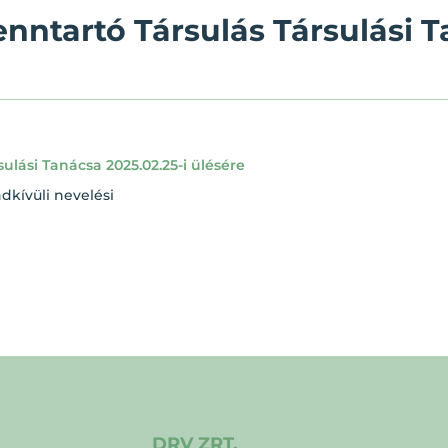
nntartó Társulás Társulási T
lási Tanácsa 2025.02.25-i ülésére
dkívüli nevelési
DRV ZRT.