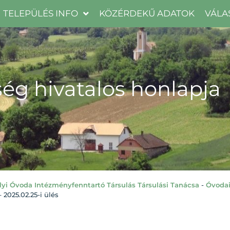
TELEPÜLÉS INFO
KÖZÉRDEKŰ ADATOK
VÁLA
ég hivatalos honlapja
lyi Óvoda Intézményfenntartó Társulás Társulási Tanácsa
-
Óvodai
2025.02.25-i ülés