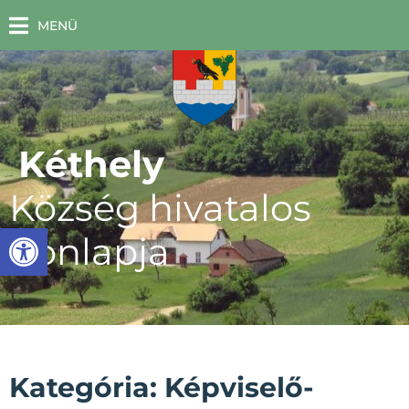
MENÜ
Kéthely
Község hivatalos
Eszköztár megnyitása
honlapja
Kategória: Képviselő-