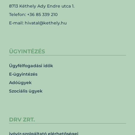
8713 Kéthely Ady Endre utca 1.
Telefon: +36 85 339 210
E-mail: hivatal@kethely.hu
ÜGYINTÉZÉS
Ügyfélfogadási idők
E-ügyintézés
Adóügyek
Szociális ügyek
DRV ZRT.
ivóvíz-szolgáltató elérhetőségei