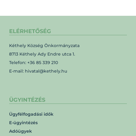
ELÉRHETŐSÉG
Kéthely Község Önkormányzata
8713 Kéthely Ady Endre utca 1.
Telefon: +36 85 339 210
E-mail: hivatal@kethely.hu
ÜGYINTÉZÉS
Ügyfélfogadási idők
E-ügyintézés
Adóügyek