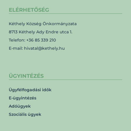
ELÉRHETŐSÉG
Kéthely Község Önkormányzata
8713 Kéthely Ady Endre utca 1.
Telefon: +36 85 339 210
E-mail: hivatal@kethely.hu
ÜGYINTÉZÉS
Ügyfélfogadási idők
E-ügyintézés
Adóügyek
Szociális ügyek