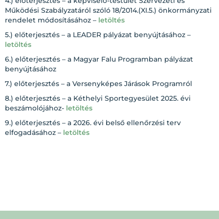
4.) előterjesztés – a képviselő-testület Szervezeti és
Működési Szabályzatáról szóló 18/2014.(XI.5.) önkormányzati
rendelet módosításához –
letöltés
5.) előterjesztés – a LEADER pályázat benyújtásához –
letöltés
6.) előterjesztés – a Magyar Falu Programban pályázat
benyújtásához
7.) előterjesztés – a Versenyképes Járások Programról
8.) előterjesztés – a Kéthelyi Sportegyesület 2025. évi
beszámolójához-
letöltés
9.) előterjesztés – a 2026. évi belső ellenőrzési terv
elfogadásához –
letöltés