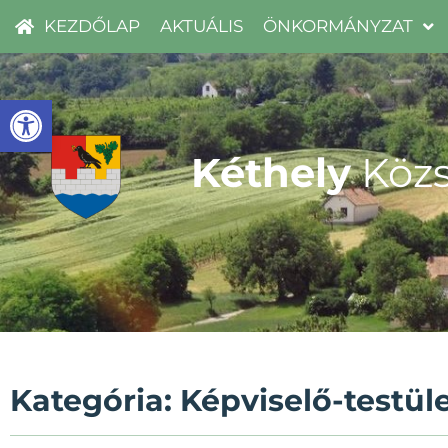
KEZDŐLAP
AKTUÁLIS
ÖNKORMÁNYZAT
Eszköztár megnyitása
Kéthely
Közs
Kategória: Képviselő-testül