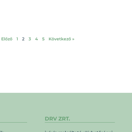
 Előző
1
2
3
4
5
Következő »
DRV ZRT.