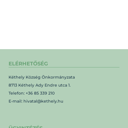
ELÉRHETŐSÉG
Kéthely Község Önkormányzata
8713 Kéthely Ady Endre utca 1.
Telefon: +36 85 339 210
E-mail: hivatal@kethely.hu