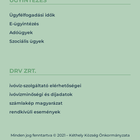
ÜGYINTÉZÉS
Ügyfélfogadási idők
E-ügyintézés
Adóügyek
Szociális ügyek
DRV ZRT.
ivóvíz-szolgáltató elérhetőségei
ivóvízminőségi és díjadatok
számlakép magyarázat
rendkívüli események
Minden jog fenntartva © 2021 – Kéthely Község Önkormányzata