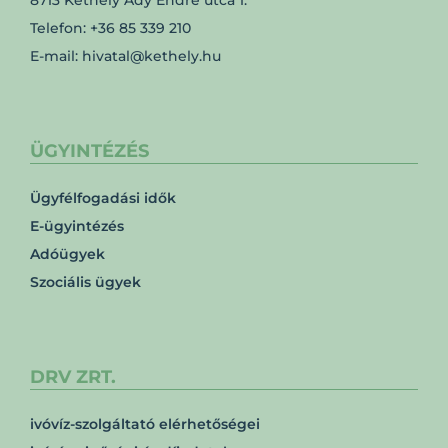
8713 Kéthely Ady Endre utca 1.
Telefon: +36 85 339 210
E-mail: hivatal@kethely.hu
ÜGYINTÉZÉS
Ügyfélfogadási idők
E-ügyintézés
Adóügyek
Szociális ügyek
DRV ZRT.
ivóvíz-szolgáltató elérhetőségei