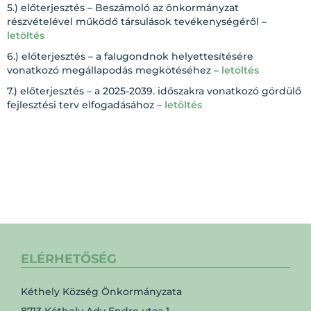
5.) előterjesztés – Beszámoló az önkormányzat
részvételével működő társulások tevékenységéről –
letöltés
6.) előterjesztés – a falugondnok helyettesítésére
vonatkozó megállapodás megkötéséhez –
letöltés
7.) előterjesztés – a 2025-2039. időszakra vonatkozó gördülő
fejlesztési terv elfogadásához –
letöltés
ELÉRHETŐSÉG
Kéthely Község Önkormányzata