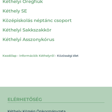
Kéthelyi Öregfiúk
Kéthely SE
Középiskolás néptánc csoport
Kéthelyi Sakkszakkör
Kéthelyi Asszonykórus
Kezdőlap
-
Információk Kéthelyről
-
Közösségi élet
ELÉRHETŐSÉG
Kéthely Község Önkormányzata