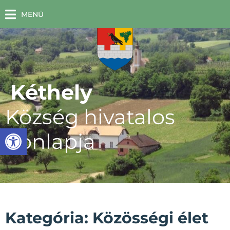
MENÜ
Kéthely
Község hivatalos
Eszköztár megnyitása
honlapja
Kategória: Közösségi élet