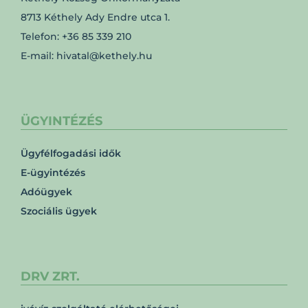
8713 Kéthely Ady Endre utca 1.
Telefon: +36 85 339 210
E-mail: hivatal@kethely.hu
ÜGYINTÉZÉS
Ügyfélfogadási idők
E-ügyintézés
Adóügyek
Szociális ügyek
DRV ZRT.