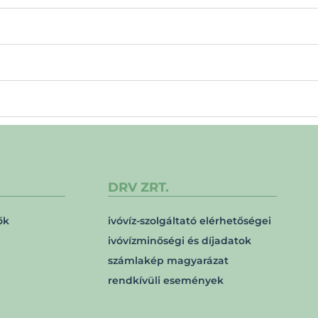
DRV ZRT.
ők
ivóvíz-szolgáltató elérhetőségei
ivóvízminőségi és díjadatok
számlakép magyarázat
rendkívüli események