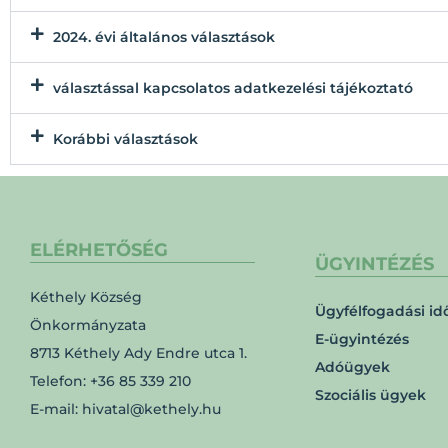
2024. évi általános választások
választással kapcsolatos adatkezelési tájékoztató
Korábbi választások
ELÉRHETŐSÉG
ÜGYINTÉZÉS
Kéthely Község
Ügyfélfogadási id
Önkormányzata
E-ügyintézés
8713 Kéthely Ady Endre utca 1.
Adóügyek
Telefon: +36 85 339 210
Szociális ügyek
E-mail: hivatal@kethely.hu