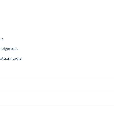
ke
helyettese
ttság tagja