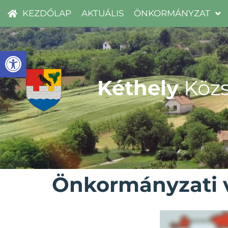
KEZDŐLAP
AKTUÁLIS
ÖNKORMÁNYZAT
Eszköztár megnyitása
Kéthely
Közs
Önkormányzati v