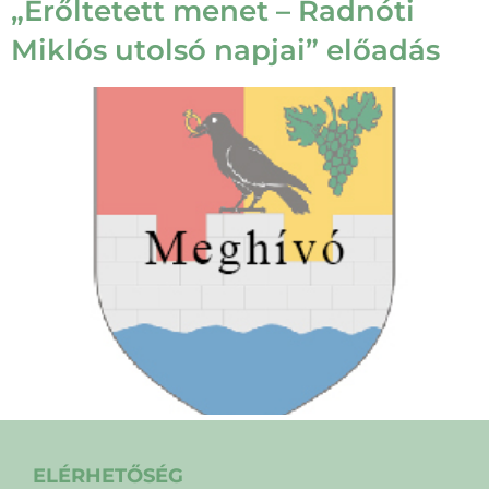
„Erőltetett menet – Radnóti
Miklós utolsó napjai” előadás
ELÉRHETŐSÉG