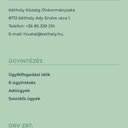
Kéthely Község Önkormányzata
8713 Kéthely Ady Endre utca 1.
Telefon: +36 85 339 210
E-mail: hivatal@kethely.hu
ÜGYINTÉZÉS
Ügyfélfogadási idők
E-ügyintézés
Adóügyek
Szociális ügyek
DRV ZRT.