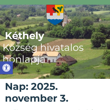
Kéthely
Község hivatalos
honlapja
Eszköztár megnyitása
Nap:
2025.
november 3.