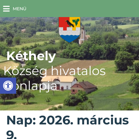
MENÜ
Kéthely
Község hivatalos
Eszköztár megnyitása
honlapja
Nap:
2026. március
9.