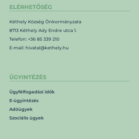
ELÉRHETŐSÉG
Kéthely Község Önkormányzata
8713 Kéthely Ady Endre utca 1.
Telefon: +36 85 339 210
E-mail: hivatal@kethely.hu
ÜGYINTÉZÉS
Ügyfélfogadási idők
E-ügyintézés
Adóügyek
Szociális ügyek